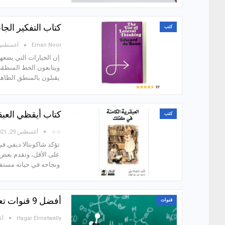
كتاب التفكير الجا
كتب
Eman Noor
أغسطس 30, 21
إن الخيارات التي يضعه
ويتابعون الخط المنطقي
يقبلون بالمنطق الظاهر 
كتاب أيقظي العبق
كتب
☆☆
أغسطس 29, 2021
تؤكد شاكونتالا ديفي ف
على الأقل، وتقدم بعض 
ونجاحه في حياته مستقبلا. 
أفضل 9 قنوات تعلم الكيمياء العضوية (Organic Chemistry) من الصفر مجانًا!
قنوات
Hagar Elmetwally
أغس