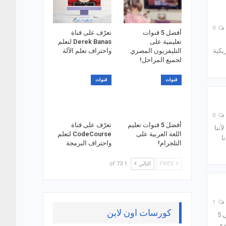
0
أفضل 5 قنوات
تعرّف على قناة
تعليمية على
Derek Banas لتعلم
التليفزيون المصري
واحتراف تعلم الآلة
يكية
لجميع المراحل!
قنوات
قنوات
0
أفضل 5 قنوات تعليم
تعرّف على قناة
أننا
اللغة العربية على
CodeCourse لتعلم
ا
التلجرام!
واحتراف البرمجة
PREV
التالي
1 of 73
1
كورسات اون لاين
سنتحدث معكم اليوم عن اللغة الهولندية حيث يبلغ عدد متحدثوا اللغة الهولندية حوالي 22 مليوناً كلغة أم وحوالي 5
دى