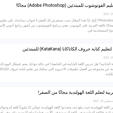
هل تحتاج إلى دراسة Photoshop؟ إليك إذًا هذا المقال حيث نستعرض لك أفضل 5 قنوات تساعدك على تعليم
انًا باللغة العربية على اليوتيوب. يعتبر برنامج الفوتوشوب من أشهر برامج أدوبي الأمر
امج المستخدمة في…
اليابانية؟ هل تدرس اللغة اليابانية في الجامعة؟ في حالة جوابك بنعم، فمقال اليوم لك ل
ة عن مجموعة من أفضل تطبيقات الاندرويد التي تمكنك من تعليم كتابة حروف الكاتاكان
كتابة…
طس 24, 2021
 ثانية، فاللغة الهولندية هي اللغة الرسمية في كلًا من هولندا وبلجيكا وسورينام، وهي إح