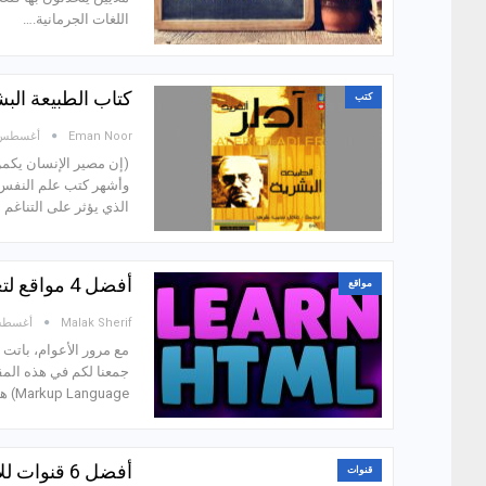
اللغات الجرمانية.…
كتاب الطبيعة البش
كتب
Eman Noor
أغسطس 24, 21
(إن مصير الإنسان يكمن
وأشهر كتب علم النفس 
الذي يؤثر على التناغم
أفضل 4 مواقع لتعلم لغة اتش تي ام ال (HTML) مجانًا!
مواقع
Malak Sherif
أغسطس 24, 
مع مرور الأعوام، باتت 
Markup Language) هي لغة مستخدمة…
أفضل 6 قنوات للاستماع إلى الكتب الصوتية (AudioBooks) باللغة العربية!
قنوات