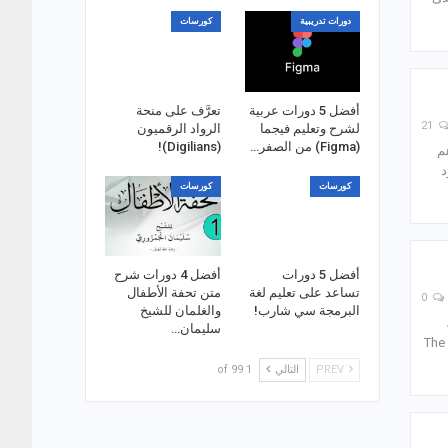
دورات تدريبية
كورسات
أفضل 5 دورات عربية
تعرَّف على منحة
21
لشرح وتعليم فيجما
الرواد الرقميون
(Figma) من الصفر…
(Digilians)!
م
د
كورسات
كورسات
أفضل 5 دورات
أفضل 4 دورات شرح
تساعد على تعليم لغة
متن تحفة الأطفال
0
البرمجة سي شارب!
والغلمان للشيخ
سليمان…
هي؟ لغة HTML أو (The HyperText
PREV
التالي
1 of 99