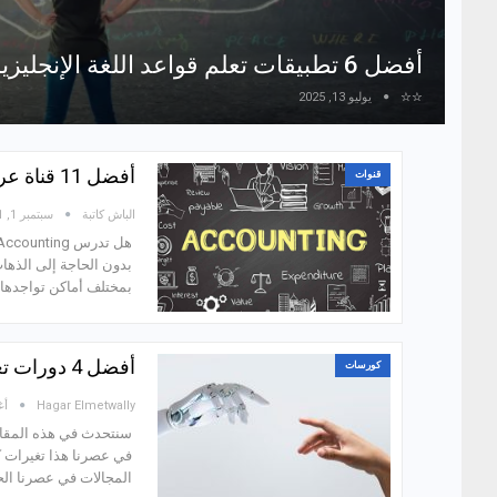
أفضل 6 تطبيقات تعلم قواعد اللغة الإنجليزية للاندرويد!
☆☆
يوليو 13, 2025
أفضل 11 قناة عربية لتعليم المحاسبة (Accounting) من الصفر مجانًا!
قنوات
الباش كاتبة
سبتمبر 1, 2021
بدون الحاجة إلى الذهاب
بمختلف أماكن تواجدها.
أفضل 4 دورات تعليم الذكاء الاصطناعي (Artificial Intelligence) مجاناً!
كورسات
Hagar Elmetwally
أغس
سنتحدث في هذه المقال 
المجالات في عصرنا ال