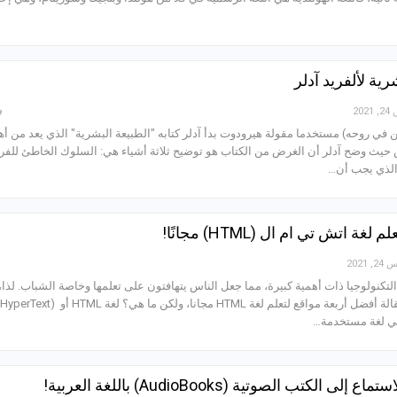
رية لألفريد آدلر
20
 في روحه) مستخدما مقولة هيرودوت بدأ آدلر كتابه "الطبيعة البشرية" الذي يعد من أه
حيث وضح آدلر أن الغرض من الكتاب هو توضيح ثلاثة أشياء هي: السلوك الخاطئ للفر
 الذي يجب أن…
2021
التكنولوجيا ذات أهمية كبيرة، مما جعل الناس يتهافتون على تعلمها وخاصة الشباب. لذا،
جمعنا لكم في هذه المقالة أفضل أربعة مواقع لتعلم لغة HTML مجانا، ولكن ما 