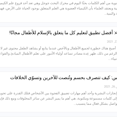
عضوية من أهم الكلمات بحثًا اليوم في محرك البحث جوجل وهي تعد أحد فروع علم الكيميا
ية ويعتقد العلماء بأن الكيمياء العضوية هي العلم المتعلق بوجود الحياة على الأرض، فه
والبنية…
ء: أفضل تطبيق لتعليم كل ما يتعلق بالإسلام للأطفال مجانًا!
أصبح هناك خطورة لجميع الأطفال وبالأخص عندما يتابع أو يشاهد الطفل محتوى غير لا
رغم من ذلك، ظهر عِدة مصادر تساعد أولياء الأمور على تعلم الأطفال المبادئ والقواع
بياء.…
اس: كيف تتصرف بحسم وتُنصت للآخرين وتسوّي الخلافات
20
جازات البشرية وأحد أهم مهارات تضييق الفجوة بين الأشخاص فتلك القدرة على تحوي
لى كلمات مسموعة ومكتوبة، هي أهم ما يميز البشر عن سائر المخلوقات ومع ذلك فإن
تواصل بشكل فعال مما يتسبب…