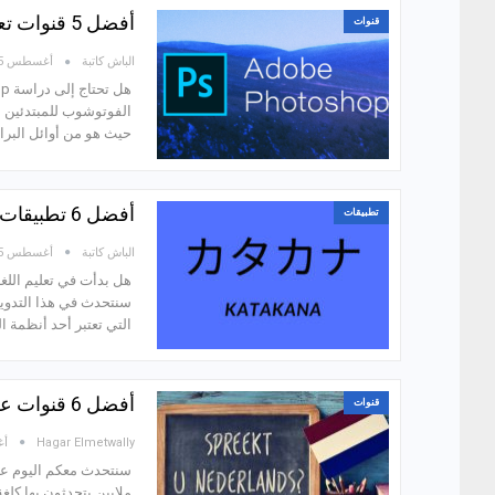
أفضل 5 قنوات تعليم الفوتوشوب للمبتدئين (Adobe Photoshop) مجانًا!
قنوات
الباش كاتبة
أغسطس 25, 2021
الفوتوشوب للمبتدئين مج
حيث هو من أوائل البر
أفضل 6 تطبيقات لتعليم كتابة حروف الكاتاكانا (KataKana) للمبتدئين
تطبيقات
الباش كاتبة
أغسطس 25, 2021
هل بدأت في تعليم اللغة 
سنتحدث في هذا التدوين
التي تعتبر أحد أنظمة ال
أفضل 6 قنوات عربية لتعلم اللغة الهولندية مجانًا من الصفر!
قنوات
Hagar Elmetwally
أغس
ملايين يتحدثون بها كلغة