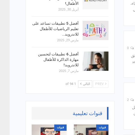
ء،
الأطفال!
ي
أبريل 30, 2025
أفضل 5 تطبيقات تساعد على
تعليم الرياضيات للأطفال
للاندرويد…
مارس 29, 2025
0
أفضل 6 تطبيقات لتحسين
ئق
مهارة الذاكرة للأطفال
د
للاندرويد!
مارس 7, 2025
PREV
التالي
1 of 94
2
ل
قنوات تعليمية
قنوات
قنوات