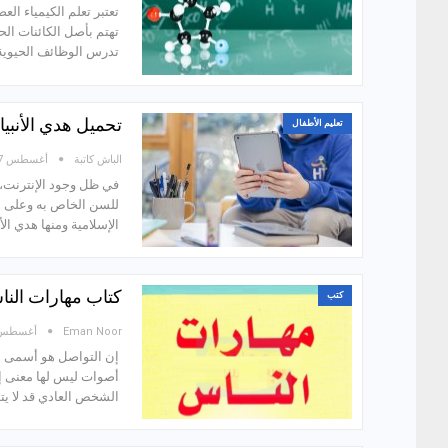
تعتبر تعلم الكيمياء ال
تهتم بأصل الكائنات الح
تدرس الوظائف الحيوية 
تحميل هدي الأنبيا
تعليم الأطفال
الباش كاتبة
أغسطس 27, 2021
في ظل وجود الإنترنت، 
للسن الخاص به وعلى ال
الإسلامية ومنها هدي الأن
كتاب مهارات الن
كتب
Eman Noor
أغسطس 26, 21
إن التواصل هو أسمى إن
أصوات ليس لها معنى إ
الشخص العادي قد لا ي