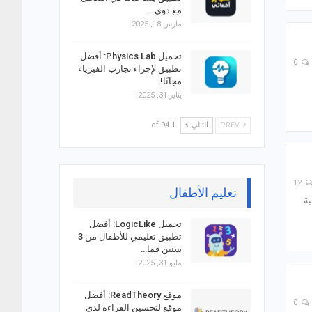
مع ذوي…
مارس 18, 2025
تحميل Physics Lab: أفضل
0
تطبيق لإجراء تجارب الفيزياء
مجانًا!
يناير 31, 2025
PREV
التالي
1 of 94
12
تعليم الأطفال
بة
تحميل LogicLike: أفضل
تطبيق تعليمي للأطفال من 3
سنين فما…
مايو 31, 2025
موقع ReadTheory: أفضل
0
موقع لتحسين القراءة لدى