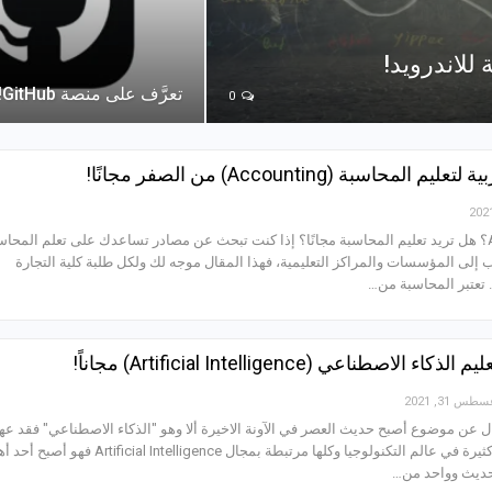
تعرَّف على منصة GitHub!
0
هل تدرس Accounting؟ هل تريد تعليم المحاسبة مجانًا؟ إذا كنت تبحث عن مصادر تساعدك على تعلم المحا
 إلى المؤسسات والمراكز التعليمية، فهذا المقال موجه لك ولكل طلبة كلية التجارة
 تعتبر المحاسبة من…
طس 31, 2021
عن موضوع أصبح حديث العصر في الآونة الاخيرة ألا وهو "الذكاء الاصطناعي" فقد عهد
في عصرنا هذا تغيرات كثيرة في عالم التكنولوجيا وكلها مرتبطة بمجال Artificial Intelligence فهو أ
حديث وواحد من…