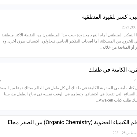
نبي: كسر للقيود المنطقية
20
ا التفكير المنطقي أمام الفرد محدودة حيث يبدأ المنطقيون من النقطة الأكثر منطقية
 للخروج من المشكلة، أما أصحاب التفكير الجانبي فيحاولون اكتشاف طرق أخرى ولا
أو المتابعة من خلاله…
رية الكامنة في طفلك
ي كتاب أيقظي العبقرية الكامنة في طفلك أن كل طفل في العالم يمتلك نوعا من الموه
النصائح التي تفيدنا في اكتشافها وتساهم في الوقت نفسه في نجاح الطفل مدرسيا
طلب كتاب Awaken…
طس 28, 2021