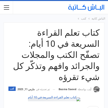
الباش كاتبة
كتب
كتاب تعلم القراءة
السريعة في 10 أيام:
تصفّح الكتب والمجلات
والجرائد وافهم وتذكّر كل
شيء تقرؤه
كتب
تم تحديثه في
مارس 11, 2023
كُتِب بواسطة
Basma Saeed