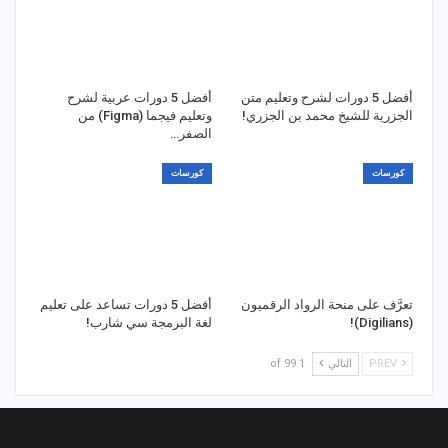
أفضل 5 دورات لشرح وتعليم متن
أفضل 5 دورات عربية لشرح
الجزرية للشيخ محمد بن الجزري!
وتعليم فيجما (Figma) من
الصفر…
كورسات
كورسات
تعرَّف على منحة الرواد الرقميون
أفضل 5 دورات تساعد على تعليم
(Digilians)!
لغة البرمجة سي شارب!
PREV
التالي
1 of 99