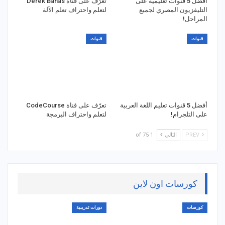
أفضل 5 قنوات تعليمية على
تعرّف على قناة Derek Banas
التليفزيون المصري لجميع
لتعلم واحتراف تعلم الآلة
المراحل!
قنوات
قنوات
أفضل 5 قنوات تعليم اللغة العربية
تعرّف على قناة CodeCourse
على التلجرام!
لتعلم واحتراف البرمجة
PREV
التالي
1 of 75
كورسات اون لاين
كورسات
دورات تدريبية