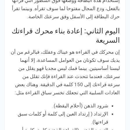
إستخدام هذه البطاقة ووضعها فوق السطور التي قرأتها
بالفعل، ودع المجال مفتوحا لما سوف تقرأه. وبينما تقرأ
حرك البطاقة إلى الأسفل وفق سرعتك الخاصة.
اليوم الثاني: إعادة بناء محرك قراءتك
السريعة
إن محركك في القراءة هو عيناك وعقلك، فبالرغم من أن
يديك سوف تكونان من العوامل المساعدة، إلا أنهما
ليستا أساسيتين. بينما فمك ليس مجديا فهو يقلل من
سرعتك، فعندما تتحدث عند القراءة فإنك تقلل من
سرعة قراءتك إلى 150 كلمة في الدقيقة. وهناك بعض
العادات السلبية التي تجعلك تخسر سباق القراءة مثل:
شرود الذهن (أحلام اليقظة).
الإرتداد ( إرتداد العين إلى كلمة أو كلمات سبق
قراءتها).