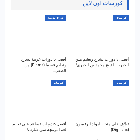
كورسات اون لاين
كورسات
دورات تدريبية
أفضل 5 دورات لشرح وتعليم متن
أفضل 5 دورات عربية لشرح
الجزرية للشيخ محمد بن الجزري!
وتعليم فيجما (Figma) من
الصفر…
كورسات
كورسات
تعرَّف على منحة الرواد الرقميون
أفضل 5 دورات تساعد على تعليم
(Digilians)!
لغة البرمجة سي شارب!