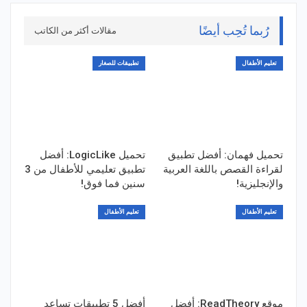
رُبما تُحِب أيضًا
مقالات أكثر من الكاتب
تعليم الأطفال
تطبيقات للصغار
تحميل فهمان: أفضل تطبيق
تحميل LogicLike: أفضل
لقراءة القصص باللغة العربية
تطبيق تعليمي للأطفال من 3
والإنجليزية!
سنين فما فوق!
تعليم الأطفال
تعليم الأطفال
موقع ReadTheory: أفضل
أفضل 5 تطبيقات تساعد