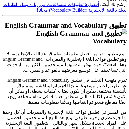
أرشح لك أيضًا:
أفضل 6 تطبيقات لمساعدتك في زيادة وبناء الكلمات
لديك باللغة الإنجليزية (Vocabulary Builder) مجاناً!
تطبيق English Grammar and Vocabulary
ومع تطبيق آخر من أفضل تطبيقات تعلم قواعد اللغة الإنجليزية، ألا
وهو تطبيق قواعد اللغة الإنجليزية والمفردات “English Grammar and
Vocabulary”، حيث يوفر التطبيق للمستخدمين الكثير من الوحدات
التي تساعدهم على توسيع معرفتهم بالقواعد والمفردات.
تقوم منهجية التعليم في تطبيق English Grammar and Vocabulary
عن طريق اختيار موضوعًا مثيرًا للاهتمام لمناقشته ويتم ملأه
بأنشطة مختلفة. يمكن أن يكون نصًا به كلمات نشطة. أو يمكن أن
تكون قائمة بالكلمات التي ستظهر بعد ذلك في مهام مختلفة. يوجد
أيضًا مقاطع فيديو تم التقاطها وملأها بمعلومات مفيدة.
من المميز في تطبيق قواعد اللغة الإنجليزية والمفردات أن كل وحدة
بها جزء نظري وجزء تطبيقي. يتيح هذا النهج للمستخدمين الحصول
على المواد الجديدة بشكل أسهل وبالتالي – يتعلمون اللغة الإنجليزية
بشكل أسرع، كما أنه يوفر الكثير من الاختبارات والتمارين في كل