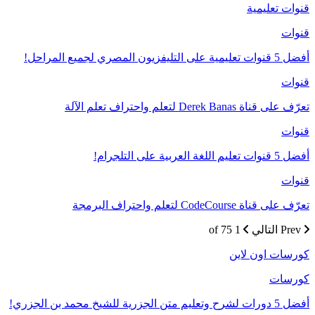
قنوات تعليمية
قنوات
أفضل 5 قنوات تعليمية على التليفزيون المصري لجميع المراحل!
قنوات
تعرّف على قناة Derek Banas لتعلم واحتراف تعلم الآلة
قنوات
أفضل 5 قنوات تعليم اللغة العربية على التلجرام!
قنوات
تعرّف على قناة CodeCourse لتعلم واحتراف البرمجة
Prev
التالي
1 of 75
كورسات اون لاين
كورسات
أفضل 5 دورات لشرح وتعليم متن الجزرية للشيخ محمد بن الجزري!