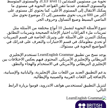
نحوية من مستويين للمبتدئين (1 CEF level)، والمستوى المتوسط
والمستوى المتقدم. عندما تتقن القواعد النحوية في مستوى ما
يمكنك الانتقال إلى المستوى الأعلى، كما يحتوي كل مستوى على
أكثر من 600 تدريب نحوي مقسمين إلى 25 موضوع نحوي مثل
الماضي البسيط وصيغ التساؤل وحروف الجر.
تتنوع الأسئلة النحوية لتشمل 10 أنواع مختلفة من الأسئلة مثل
تمرينات ملء الفراغات اختيار الإجابة الصحيحة وتمرينات التطابق.
يمكنك التمرن على الأسئلة على وتيرتك الخاصة فى قسم التمرينات
أو تحدي معلوماتك في قسم الاختبارات والتعرف على قدراتك في
المواضيع النحوية في مستواك.
يوجد نسخ من تطبيق LearnEnglish Grammar تستخدم الإنجليزي
البريطاني والإنجليزي الأمريكي. المحتوى فيهم يعكس الاختلافات بين
الإنجليزي البريطاني والأمريكي في الاستخدام والهجاء والنطق.
يدعم التطبيق العديد من اللغات مثل الإنجليزبة، واليابانية والإسبانية،
بالإضافة إلى اللغات العربية والصينية والإيطالية.
لتنزيل التطبيق لمستخدمي هواتف الاندرويد، قوموا بزيارة الرابط
التالي: