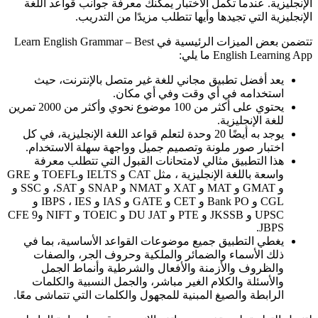
الإنجليزية. عندما تكمل الاختبار يمكنك معرفة جوانب قواعد اللغة
الإنجليزية التي تجيدها وأيها تتطلب مزيدًا من التدريب.
تتضمن بعض الميزات الرئيسية في Learn English Grammar – Best
English Learning App ما يلي:
يعد أفضل تطبيق مجاني للغة غير متصل بالإنترنت، حيث
استخدامه في أي وقت وفي أي مكان.
يحتوي على أكثر من 100 موضوع نحوي وأكثر من 2000 تمرين
للغة الإنجليزية.
يوجد به أيضًا 20 وحدة لتعلم قواعد اللغة الإنجليزية، في كل
اختبار صور ملونة وتصميم جميل وواجهة سهلة الاستخدام.
هذا التطبيق مثالي لامتحانات القبول التي تتطلب معرفة
واسعة باللغة الإنجليزية ، مثل CAT و IELTS وTOEFL و GRE
و GMAT و MAT و XAT و NMAT و SNAP و SAT، و SSC و
CGL و Bank PO و CET و GATE و IAS و IBPS ، IES و
UPSC و JKSSB و PTE و DU JAT و TOEIC و NIFT وCFE 9
JBPS.
يغطي التطبيق جميع موضوعات القواعد الأساسية، بما في
ذلك الأسماء والضمائر والملكية وحروف الجر، والصفات
والظروف والأزمنة والأفعال والشرطية وأنماط الجمل
والأسئلة والكلام الغير مباشر، والجمل النسبية والكلمات
الرابطة والصيغ المبنية للمجهول والكلمات التي تتماشى معًا.