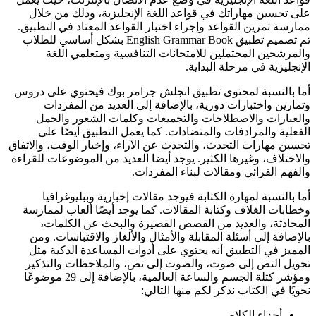
على تحسين مهاراتك في قواعد اللغة الإنجليزية، وذلك من خلال
ممارسة تمرين القواعد وإجراء اختبار القواعد المعتاد في التطبيق.
تم تصميم تطبيق English Grammar Book بشكل أساسي للطلاب
والمرشحين المحتملين للامتحانات التنافسية ومتعلمي اللغة
الإنجليزية في مرحلة البداية.
أما بالنسبة لمحتوى تطبيق انجلش جرامر بوك فيحتوي على دروس
وتمارين واختبارات دورية، بالإضافة إلى العديد من المفردات
والعبارات والاصطلاحات والتجميعات وكلمات الشعور والجمل
الفعلية والمرادفات والمتضادات. كما يعمل التطبيق أيضًا على
تحسين مهارات التحدث، والتحدث عن الآراء، وإخبار الوقت، والاتفاق
والاختلاف، وغيرها الكثير. يوجد أيضا العديد من الموضوعات للقراءة
والفهم القرائي ومقالات لبناء المفردات.
أما بالنسبة لمهارة الكتابة فيوجد مقالات إخبارية وببليوغرافيا
وخطابات الغلاف وكتابة المقالات. كما يوجد أيضًا ألعاب لممارسة
المحادثة، والعديد من القصص القصيرة والبحث عن الكلمات،
بالإضافة إلى أسئلة المقابلة والأمثال والألغاز والاقتباسات. ومن
المميز في التطبيق أنه يحتوي على أدوات المساعدة الذكية مثل
تحويل النص إلى صوت، والصوت إلى نص، والملاحظات والتذكير
ومؤشر كتلة الجسم والساعة العالمية، بالإضافة إلى 29 موضوعًا
نحويًا في الكتاب نذكر لكم منها التالي:
أجزاء الكلام