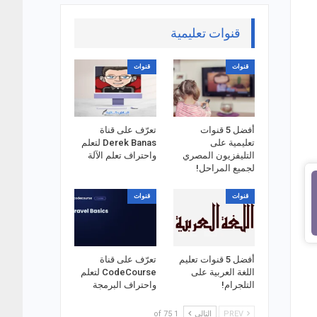
قنوات تعليمية
قنوات
قنوات
أفضل 5 قنوات
تعرّف على قناة
تعليمية على
Derek Banas لتعلم
التليفزيون المصري
واحتراف تعلم الآلة
لجميع المراحل!
قنوات
قنوات
أفضل 5 قنوات تعليم
تعرّف على قناة
اللغة العربية على
CodeCourse لتعلم
التلجرام!
واحتراف البرمجة
PREV
التالي
1 of 75