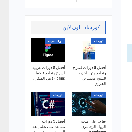
كورسات اون لاين
كورسات
دورات تدريبية
أفضل 5 دورات لشرح
أفضل 5 دورات عربية
وتعليم متن الجزرية
لشرح وتعليم فيجما
للشيخ محمد بن
(Figma) من الصفر…
الجزري!
كورسات
كورسات
تعرَّف على منحة
أفضل 5 دورات
الرواد الرقميون
تساعد على تعليم لغة
(Digilians)!
البرمجة سي شارب!