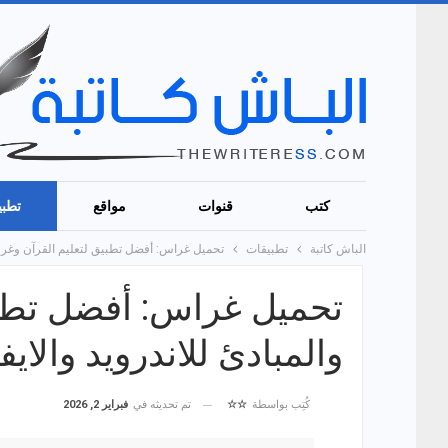
كتب
قنوات
مواقع
تطبي
الباش كاتبة
تطبيقات
تحميل غراس: أفضل تطبيق لتعليم القرآن وغرس ا
تحميل غراس: أفضل تطبي
والمبادئ للاندرويد والايف
تم تحديثه في
فبراير 2, 2026
كُتِب بواسطة
☆☆