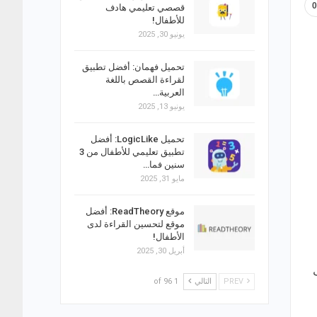
قصصي تعليمي هادف
للأطفال!
يونيو 30, 2025
تحميل فهمان: أفضل تطبيق
لقراءة القصص باللغة
العربية…
يونيو 13, 2025
تحميل LogicLike: أفضل
تطبيق تعليمي للأطفال من 3
سنين فما…
مايو 31, 2025
موقع ReadTheory: أفضل
موقع لتحسين القراءة لدى
الأطفال!
أبريل 30, 2025
PREV
التالي
1 of 96