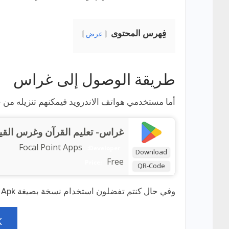
فِهرس المحتوى
عرض
طريقة الوصول إلى غراس
أما مستخدمي هواتف الاندرويد فيمكنهم تنزيله من خل
غراس- تعليم القرآن وغرس القي
Focal Point Apps
Developer:
Download
Free
Price:
QR-Code
وفي حال كنتم تفضلون استخدام نسخة بصيغة Apk قوموا بزيارة هذا الرابط:
K