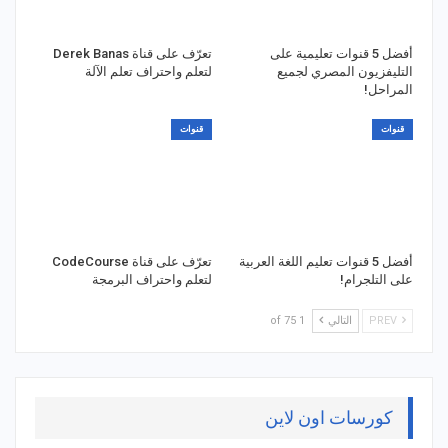
أفضل 5 قنوات تعليمية على
تعرّف على قناة Derek Banas
التليفزيون المصري لجميع
لتعلم واحتراف تعلم الآلة
المراحل!
قنوات
قنوات
أفضل 5 قنوات تعليم اللغة العربية
تعرّف على قناة CodeCourse
على التلجرام!
لتعلم واحتراف البرمجة
PREV
التالي
1 of 75
كورسات اون لاين