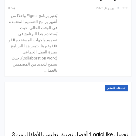
☆☆
يونيو 6, 2025
0
يُعتبر برنامج Figma واحدًا من
أشهر برامج التصميم المعتمدة
في الوقت الحالي. حيث
يُستخدم هذا البرنامج في
تصميم واجهات المستخدم UI و
UX وغيرها. يتميز هذا البرنامج
بميزة العمل الجماعي
(Collaboration work)، حيث
يسمح للعديد من المصممين
بالعمل
…
تطبيقات للصغار
تحميل LogicLike: أفضل تطبيق تعليمي للأطفال من 3