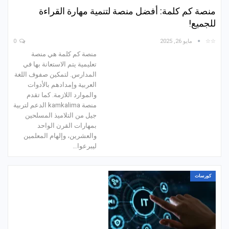
منصة كم كلمة: أفضل منصة لتنمية مهارة القراءة
للجميع!
☆☆
مايو 26, 2025
0
منصة كم كلمة هي منصة
تعليمية يتم الاستعانة بها في
المدارس. لتمكين صفوف اللغة
العربية وإمدادهم بالأدوات
والموارد اللازمة. كما تقدم
منصة kamkalima الدعم لتربية
جيل من التلاميذ المسلحين
بمهارات القرن الواحد
والعشرين، وإلهام المعلمين
ليبرعوا…
كورسات