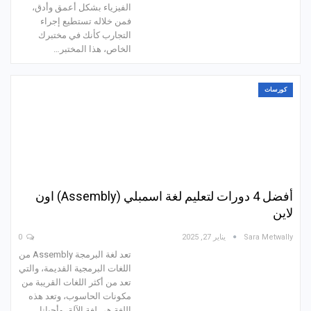
الفيزياء بشكل أعمق وأدق،
فمن خلاله تستطيع إجراء
التجارب كأنك في مختبرك
الخاص، هذا المختبر…
كورسات
أفضل 4 دورات لتعليم لغة اسمبلي (Assembly) اون
لاين
Sara Metwally
يناير 27, 2025
0
تعد لغة البرمجة Assembly من
اللغات البرمجية القديمة، والتي
تعد من أكثر اللغات القريبة من
مكونات الحاسوب، وتعد هذه
اللغة هي لغة الآلة، وأحيانا