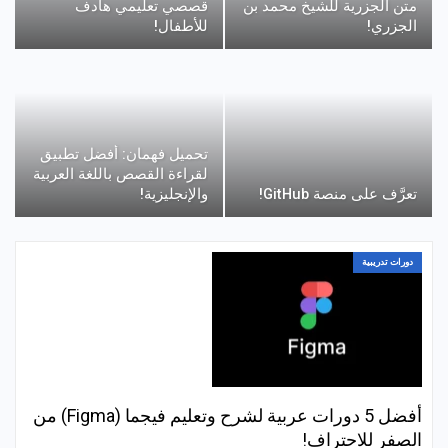
متن الجزرية للشيخ محمد بن
قصصي تعليمي هادف
الجزري!
للأطفال!
تحميل فهمان: أفضل تطبيق
لقراءة القصص باللغة العربية
تعرَّف على منصة GitHub!
والإنجليزية!
دورات تدريبية
أفضل 5 دورات عربية لشرح وتعليم فيجما (Figma) من
الصفر للاحتراف!