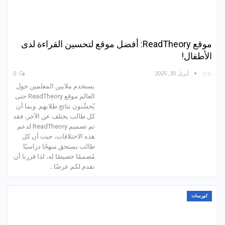
موقع ReadTheory: أفضل موقع لتحسين القراءة لدى
الأطفال!
☆☆
أبريل 30, 2025
0
يستخدم ملايين المعلمين حول
العالم موقع ReadTheory حتى
يُحسِّنون نتائج طلابهم. وبما أن
كل طالب يختلف عن الآخر، فقد
تم تصميم ReadTheory لدعم
هذه الاختلافات، حيث أن كل
طالب يستحق منهجًا دراسيًا
مُصممًا خصيصًا له، لذا قررنا أن
نقدم لكم عرضًا…
كورسات