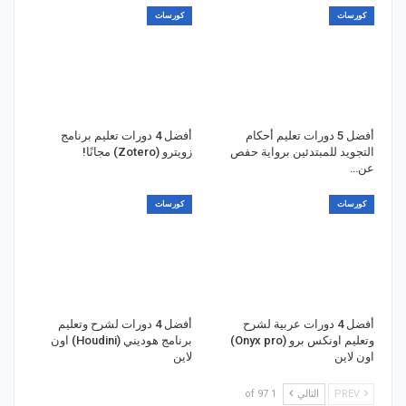
كورسات
كورسات
أفضل 5 دورات تعليم أحكام
أفضل 4 دورات تعليم برنامج
التجويد للمبتدئين برواية حفص
زويترو (Zotero) مجانًا!
عن…
كورسات
كورسات
أفضل 4 دورات عربية لشرح
أفضل 4 دورات لشرح وتعليم
وتعليم اونكس برو (Onyx pro)
برنامج هوديني (Houdini) اون
اون لاين
لاين
PREV
التالي
1 of 97