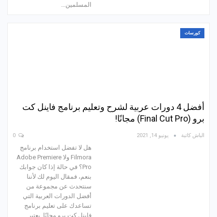
المسلمين…
كورسات
أفضل 4 دورات عربية لشرح وتعليم برنامج فاينل كت
برو (Final Cut Pro) مجانًا!
الباش كاتبة
يونيو 14, 2021
0
هل لا تفضل استخدام برنامج
Filmora ولا Adobe Premiere
Pro؟ في حالة إذا كان جوابك
بنعم، فمقال اليوم لك لأننا
سنتحدث عن مجموعة من
أفضل الدورات العربية التي
تساعدك على تعليم برنامج
فاينل كت برو مجانًا. يعتبر