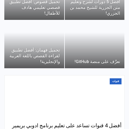
أفضل 5 دورات لشرح وتعليم
تحميل قصوص: أفضل تطبيق
متن الجزرية للشيخ محمد بن
قصصي تعليمي هادف
الجزري!
للأطفال!
تحميل فهمان: أفضل تطبيق
لقراءة القصص باللغة العربية
تعرَّف على منصة GitHub!
والإنجليزية!
قنوات
أفضل 4 قنوات تساعد على تعليم برنامج ادوبي بريمير