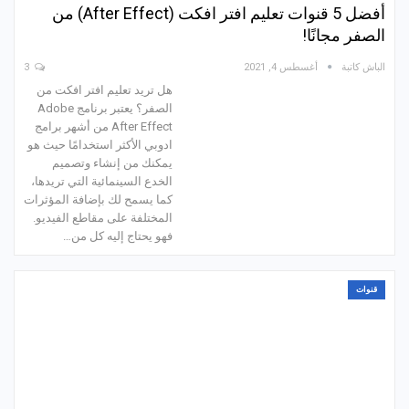
أفضل 5 قنوات تعليم افتر افكت (After Effect) من
الصفر مجانًا!
الباش كاتبة
أغسطس 4, 2021
3
هل تريد تعليم افتر افكت من
الصفر؟ يعتبر برنامج Adobe
After Effect من أشهر برامج
ادوبي الأكثر استخدامًا حيث هو
يمكنك من إنشاء وتصميم
الخدع السينمائية التي تريدها،
كما يسمح لك بإضافة المؤثرات
المختلفة على مقاطع الفيديو.
فهو يحتاج إليه كل من…
قنوات