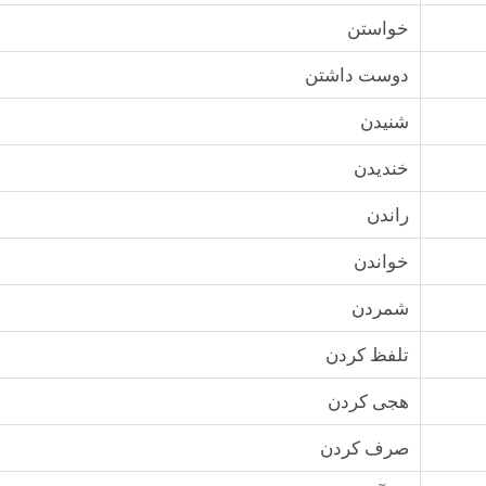
خواستن
دوست داشتن
شنيدن
خنديدن
راندن
خواندن
شمردن
تلفظ كردن
هجى كردن
صرف كردن