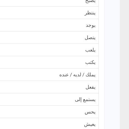
يصبح
ينتظر
يوجد
يتصل
يلعب
يكتب
يملك / لديه / عنده
يفعل
يستمع إلى
يحس
يعيش