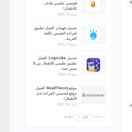
قصصي تعليمي هادف
للأطفال!
يونيو 30, 2025
تحميل فهمان: أفضل تطبيق
لقراءة القصص باللغة
العربية…
يونيو 13, 2025
تحميل LogicLike: أفضل
تطبيق تعليمي للأطفال من 3
سنين فما…
مايو 31, 2025
موقع ReadTheory: أفضل
موقع لتحسين القراءة لدى
الأطفال!
،
أبريل 30, 2025
PREV
التالي
1 of 96