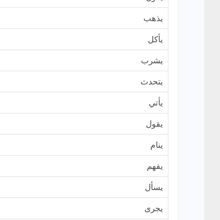
يذهب
يأكل
يشرب
يتحدث
يأتي
يقول
ينام
يفهم
يسأل
يجرى