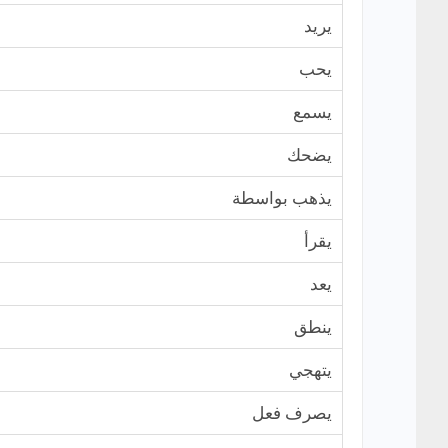
يريد
يحب
يسمع
يضحك
يذهب بواسطة
يقرأ
يعد
ينطق
يتهجي
يصرف فعل