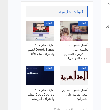
ن
قنوات تعليمية
قنوات
قنوات
ك
أفضل 5 قنوات
تعرّف على قناة
تعليمية على
Derek Banas لتعلم
التليفزيون المصري
واحتراف تعلم الآلة
لجميع المراحل!
قنوات
قنوات
أفضل 5 قنوات تعليم
تعرّف على قناة
اللغة العربية على
CodeCourse لتعلم
التلجرام!
واحتراف البرمجة
PREV
التالي
1 of 75