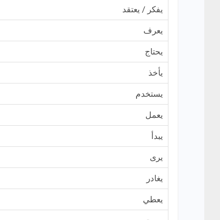
يفكر / يعتقد
يعرف
يحتاج
يأخذ
يستخدم
يعمل
يبدأ
يرى
يغادر
يعطي