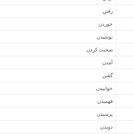
رفتن
خوردن
نوشيدن
صحبت كردن
آمدن
گفتن
خوابيدن
فهميدن
پرسیدن
دويدن