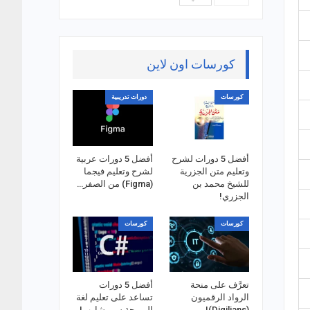
كورسات اون لاين
كورسات
دورات تدريبية
أفضل 5 دورات لشرح
أفضل 5 دورات عربية
وتعليم متن الجزرية
لشرح وتعليم فيجما
للشيخ محمد بن
(Figma) من الصفر…
الجزري!
كورسات
كورسات
تعرَّف على منحة
أفضل 5 دورات
الرواد الرقميون
تساعد على تعليم لغة
(Digilians)!
البرمجة سي شارب!