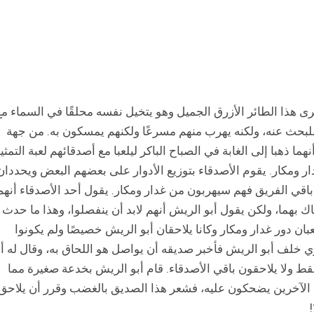
ى هذا الطائر الأزرق الجميل وهو يتخيل نفسه محلقًا في السماء مع
للبحث عنه، ولكنه يهرب منهم مسرعًا ولكنهم يمسكون به. من جهة
 ذهبا إلى الغابة في الصباح الباكر ليلعبا مع أصدقائهم لعبة التمثي
ر ومكار. يقوم الأصدقاء بتوزيع الأدوار على بعضهم البعض ويحددان
باقي الفريق فهم سيهربون من غدار ومكار. يقول أحد الأصدقاء أنهم
ساك بهما، ولكن يقول أبو الريش أنهم لابد أن ينفصلوا، وهذا ما حدث
بان دور غدار ومكار وكانا يلاحقان أبو الريش خصيصًا ولم يكونوا
ي خلف أبو الريش فأخبر صديقه أن يواصل هو اللحاق به، وقال له أب
قط ولا يلاحقون باقي الأصدقاء. قام أبو الريش بخدعة صغيرة مما
اء الآخرين يضحكون عليه، فشعر هذا الصديق بالغضب وقرر أن يلاحق