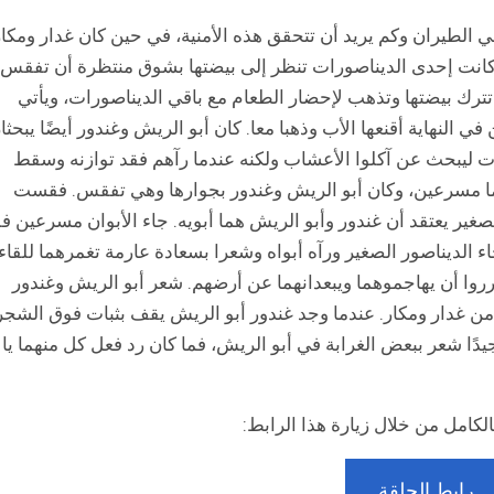
 الطيران وكم يريد أن تتحقق هذه الأمنية، في حين كان غدار ومكار
 كانت إحدى الديناصورات تنظر إلى بيضتها بشوق منتظرة أن تفقس
تترك بيضتها وتذهب لإحضار الطعام مع باقي الديناصورات، ويأتي
 النهاية أقنعها الأب وذهبا معا. كان أبو الريش وغندور أيضًا يبحثا
 ليبحث عن آكلوا الأعشاب ولكنه عندما رآهم فقد توازنه وسقط
ضتهما مسرعين، وكان أبو الريش وغندور بجوارها وهي تفقس. فقست
غير يعتقد أن غندور وأبو الريش هما أبويه. جاء الأبوان مسرعين ف
ء الديناصور الصغير ورآه أبواه وشعرا بسعادة عارمة تغمرهما للقاء
روا أن يهاجموهما ويبعدانهما عن أرضهم. شعر أبو الريش وغندور
من غدار ومكار. عندما وجد غندور أبو الريش يقف بثبات فوق الشجر
يدًا شعر ببعض الغرابة في أبو الريش، فما كان رد فعل كل منهما يا
لكامل من خلال زيارة هذا الرابط:
رابط الحلقة