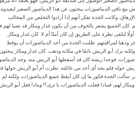
لديناصور الصغير الوصول إلى صديقه أبو الريش، فهو يعتقد أنه مره
ش مع باقي الديناصورات يبحثون عن هذا الديناصور الصغير ليعيدوه
لإرهاق، وكانت الجدة تفكر أنهم إذا أرادوا التخلص من المخالب
هم. كان الجميع يشعر بالخوف من أن يكون غدار ومكار قد نصبا لهم فخ
ا لتلقى نظرة على الطريق إن كان آمنًا أم لا. كان غدار ومكار
خر وذهبا لمراقبتهم. طلبت الجدة من أحد الديناصورات أن يوقظ
لكنه ترك أبو الريش نائمًا في مكانه وذهب. كان غدار ومكار يبحثون
اصورات، فوجدا ريشة كان قد أسقطها أبو الريش منه. وجد الديناصو
الريش حوله فلم يجد أي أحد من عائلته. نظرت أم أبو الريش حولها فل
. سألت الجدة فكور ما إن كان أيقظ جميع الديناصورات، ولكنه لم
مكار لهم، فماذا فعلت الديناصورات يا ترى؟! وماذا فعل أبو الريش