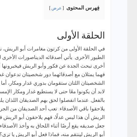
فِهرس المحتوى
عرض
الحلقة الأولى
في الحلقة الأولى من كرتون مغامرات أبو الريش، نر
الطيور الأخرى. يأتي أصدقائه الديناصورات الأخرى 
أخرى تبحث الجدة عن فكور وأبو الريش فيخبرونها أنهما
فهما يمثلان مع أصدقائهما دور شخصيتان تدعوان غدا
الشخصيتان اللتان ستقومان بدوري غدار ومكار، أما 
لابد أن يكونوا معًا حتى لا يستطيع غدار ومكار الإم
بالفعل. عندما انفصلوا لحق بهم الصديقان اللذان يلع
يلاحقوا باقي الأصدقاء. تعب أحد الصديقان من الجر
الريش أن هذا ليس عدلًا، فهم يلاحقون أبو الريش ف
جعل صديقه يقع أرضًا أثناء اللحاق به وأخذ الأصدق
أبو الريش لينتقم منه، فماذا فعل أبو الريش يا ترى؟!