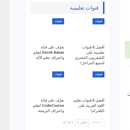
قنوات تعليمية
قنوات
قنوات
أفضل 5 قنوات
تعرّف على قناة
تعليمية على
Derek Banas لتعلم
التليفزيون المصري
واحتراف تعلم الآلة
لجميع المراحل!
قنوات
قنوات
ن
أفضل 5 قنوات تعليم
تعرّف على قناة
اللغة العربية على
CodeCourse لتعلم
التلجرام!
واحتراف البرمجة
PREV
التالي
1 of 75