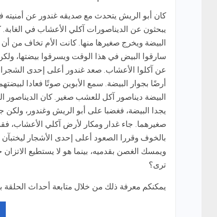
كان أبو الريش يتحدث مع صديقه غندور عن أمنيته في
يبحثون عن الديناصورات آكلي الأعشاب في الغابة.
البيضة ويخرج صغيرها منها. كانت الأم تخاف من أن 
سارقوا البيض في هذا الوقت ويسرقوا بيضتها، ولكن في
عن آكلوا الأعشاب. صعد غندور أعلى إحدى الشجرات
أرضًا بجوار البيضة. سمع الأبوين صوتًا فعادا لبي
البيضة ديناصور آكل للعشب صغير. كان الديناصور الص
يجدا البيضة، فغضبا على أبو الريش وغندور، ولكن جا
صغيرهما. جاء غدار ومكار لأرض آكلي الأعشاب، فقر
بالخوف وقررا الصعود أعلى إحدى الأشجار ليختبآن 
ويمسك الغصن بقدميه، بينما هو لا يستطيع الاتزان ج
ترى؟
يمكنكم معرفة ذلك من خلال متابعة أحداث الحلقة با