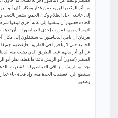
الصغير ويبحثا عن ديناصور آخر للإمساك به. حاول ا
من أثر الركض للهروب من غدار ومكار. كان أبو الري
إلى عائلته. حل الظلام وكان الجميع يشعر بالتعب وا
الحادة فعليهم أن ينتقلوا إلى غابة أخرى ليتقوا شر
للإمساك بهم، فقررت إحدى الديناصورات أن تذهب أولً
يعرفان أن باقي الديناصورات سينتقلون إلى مكان آ
الجميع حتى لا يتأخروا في الطريق، فأيقظهم جميعًا و
عن أي أثر يدلهم على الطريق الذي ذهبت منه الدين
الصغير (غندور) أبو الريش نائمًا فأيقظه. نظر أبو 
تجد أبو الريش مع باقي الديناصورات فشعرت بالذعر
يستطع الرد، فغضبت الجدة منه، وإذ فجأة جاء غدار و
وغندور؟!