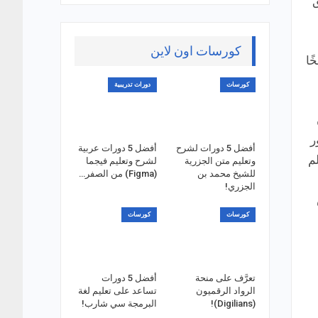
ق
كورسات اون لاين
ًا
كورسات
دورات تدريبية
ر
أفضل 5 دورات لشرح
أفضل 5 دورات عربية
م
وتعليم متن الجزرية
لشرح وتعليم فيجما
للشيخ محمد بن
(Figma) من الصفر…
الجزري!
كورسات
كورسات
تعرَّف على منحة
أفضل 5 دورات
الرواد الرقميون
تساعد على تعليم لغة
(Digilians)!
البرمجة سي شارب!