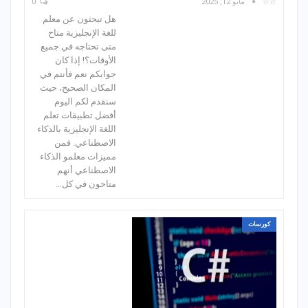
☆☆
مايو 12, 2025
0
هل تبحثون عن معلم
للغة الإنجليزية متاح
متى تحتاجه في جميع
الأوقات؟! إذا كان
جوابكم نعم فأنتم في
المكان الصحيح، حيث
سنقدم لكم اليوم
أفضل تطبيقات تعلم
اللغة الإنجليزية بالذكاء
الاصطناعي. فمن
مميزات معلمو الذكاء
الاصطناعي أنهم
متاحون في كل…
كورسات