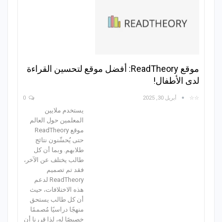
موقع ReadTheory: أفضل موقع لتحسين القراءة
لدى الأطفال!
☆☆
أبريل 30, 2025
0
يستخدم ملايين
المعلمين حول العالم
موقع ReadTheory
حتى يُحسِّنون نتائج
طلابهم. وبما أن كل
طالب يختلف عن الآخر،
فقد تم تصميم
ReadTheory لدعم
هذه الاختلافات، حيث
أن كل طالب يستحق
منهجًا دراسيًا مُصممًا
خصيصًا له، لذا قررنا أن