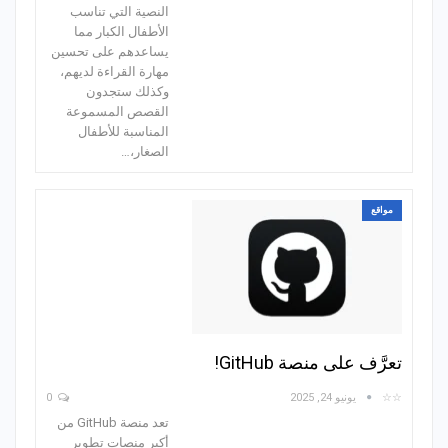
النصية التي تناسب
الأطفال الكبار مما
يساعدهم على تحسين
مهارة القراءة لديهم،
وكذلك ستجدون
القصص المسموعة
المناسبة للأطفال
الصغار،…
مواقع
تعرَّف على منصة GitHub!
☆☆
يونيو 24, 2025
0
تعد منصة GitHub من
أكبر منصات تطوير