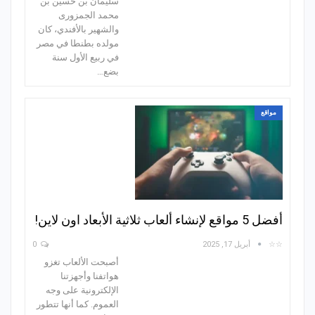
سليمان بن حسين بن
محمد الجمزوری
والشهير بالأفندي، كان
مولده بطنطا في مصر
في ربيع الأول سنة
بضع…
مواقع
أفضل 5 مواقع لإنشاء ألعاب ثلاثية الأبعاد اون لاين!
☆☆
أبريل 17, 2025
0
أصبحت الألعاب تغزو
هواتفنا وأجهزتنا
الإلكترونية على وجه
العموم. كما أنها تتطور