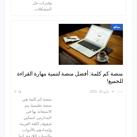
وقدرات حل
المشكلات…
مواقع
منصة كم كلمة: أفضل منصة لتنمية مهارة القراءة
للجميع!
☆☆
مايو 26, 2025
0
منصة كم كلمة هي
منصة تعليمية يتم
الاستعانة بها في
المدارس. لتمكين
صفوف اللغة العربية
وإمدادهم بالأدوات
والموارد اللازمة. كما