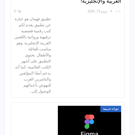
العربية والإنجليزية!
☆☆
يونيو 13, 2025
0
تطبيق فهمان هو عبارة
عن تطبيق يقدم لكم
كتب رقمية قصصية
ترفيهية وروائية باللغتين
العربية الإنجليزية. وهو
مناسب للعائلة
والأطفال. يحتوي
التطبيق على أشهر
الكتب العالمية، كما أنه
يدعم أيضًا المؤلفين
والناشرين العرب
للنهوض بأعمالهم
للوصول إلى…
دورات تدريبية