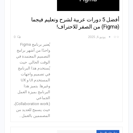
أفضل 5 دورات عربية لشرح وتعليم فيجما
(Figma) من الصفر للاحتراف!
☆☆
يونيو 6, 2025
0
يُعتبر برنامج Figma
واحدًا من أشهر برامج
التصميم المعتمدة في
الوقت الحالي. حيث
يُستخدم هذا البرنامج
في تصميم واجهات
المستخدم UI و UX
وغيرها. يتميز هذا
البرنامج بميزة العمل
الجماعي
(Collaboration work)،
حيث يسمح للعديد من
المصممين بالعمل
…