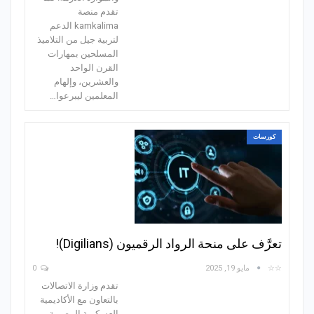
تقدم منصة
kamkalima الدعم
لتربية جيل من التلاميذ
المسلحين بمهارات
القرن الواحد
والعشرين، وإلهام
المعلمين ليبرعوا…
كورسات
تعرَّف على منحة الرواد الرقميون (Digilians)!
☆☆
مايو 19, 2025
0
تقدم وزارة الاتصالات
بالتعاون مع الأكاديمية
العسكرية المصرية،