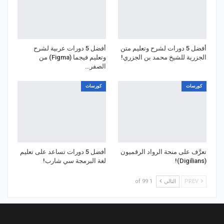
أفضل 5 دورات لشرح وتعليم متن
أفضل 5 دورات عربية لشرح
الجزرية للشيخ محمد بن الجزري!
وتعليم فيجما (Figma) من
الصفر…
كورسات
كورسات
تعرَّف على منحة الرواد الرقميون
أفضل 5 دورات تساعد على تعليم
(Digilians)!
لغة البرمجة سي شارب!
PREV
التالي
1 of 99