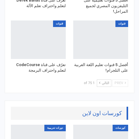
أفضل 5 قنوات تعليمية على
تعرّف على قناة Derek Banas
التليفزيون المصري لجميع
لتعلم واحتراف تعلم الآلة
المراحل!
قنوات
قنوات
أفضل 5 قنوات تعليم اللغة العربية
تعرّف على قناة CodeCourse
على التلجرام!
لتعلم واحتراف البرمجة
PREV
التالي
1 of 75
كورسات اون لاين
كورسات
دورات تدريبية