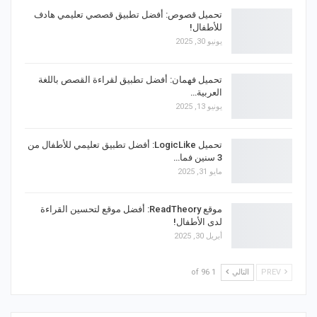
تحميل قصوص: أفضل تطبيق قصصي تعليمي هادف
للأطفال!
يونيو 30, 2025
تحميل فهمان: أفضل تطبيق لقراءة القصص باللغة
العربية…
يونيو 13, 2025
تحميل LogicLike: أفضل تطبيق تعليمي للأطفال من
3 سنين فما…
مايو 31, 2025
موقع ReadTheory: أفضل موقع لتحسين القراءة
لدى الأطفال!
أبريل 30, 2025
PREV
التالي
1 of 96