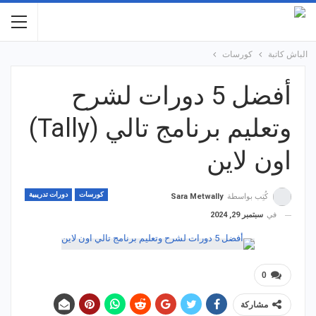
الباش كاتبة
كورسات
أفضل 5 دورات لشرح
وتعليم برنامج تالي (Tally)
اون لاين
كورسات
دورات تدريبية
كُتِب بواسطة
Sara Metwally
في
سبتمبر 29, 2024
0
مشاركة