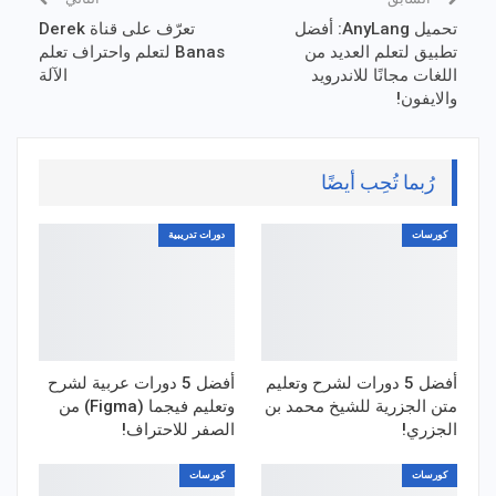
تحميل AnyLang: أفضل
تعرّف على قناة Derek
تطبيق لتعلم العديد من
Banas لتعلم واحتراف تعلم
اللغات مجانًا للاندرويد
الآلة
والايفون!
رُبما تُحِب أيضًا
كورسات
دورات تدريبية
أفضل 5 دورات لشرح وتعليم
أفضل 5 دورات عربية لشرح
متن الجزرية للشيخ محمد بن
وتعليم فيجما (Figma) من
الجزري!
الصفر للاحتراف!
كورسات
كورسات