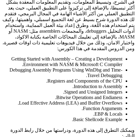
في الشرح، وتبسيط المعلومات، وتقديم المعلومات المعقدة بشكل
أكثر تبسيطا، بالإضافة إلى تركيزوا على التطبيق العملي، حيث يعد
التطبيق العملي من أكثر الأشياء الهامة في المجال البرمجي، فتقدم
لك هذه الدورة شرح بسيط عن لغة التجميع اسمبلي، واهميتها، وكيف
يتم استخدام هذه اللغة، وطرق إعداد بيئة العمل الممايبة، واستخدام
أدوات التحليل debuggers، والمجمعات assemblers مثل: NASM أو
MASM، بالإضافة إلى تعليمك المحاكات الخاصة بكتابة الاكواد،
واختبار الامان، وذلك من خلال فيديوهات تعليمية ذات اوقات قصيرة،
ومن الدروس المقدمة في هذا الكورس:
Getting Started with Assembly – Creating a Development
Environment with NASM & Microsoft C Compiler.
Debugging Assembly Programs Using WinDbg and Time-
Travel Debugging.
Registers and Components of the CPU.
Introduction to Assembly.
Signed and Unsigned Integers.
Bitwise Operations and Endianess.
Load Effective Address (LEA) and Buffer Overflows.
Function Arguments.
EBP & Locals.
Basic Shellcode Example.
ويمكنك التطرق إلى هذه الدورة، ودراستها من خلال رابط الدورة
التالي: