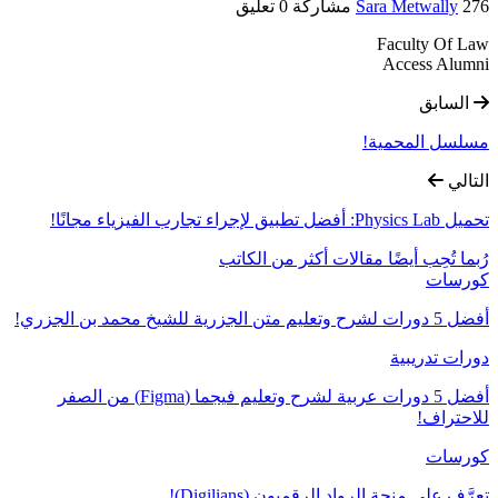
276 مشاركة
Sara Metwally
0 تعليق
Faculty Of Law
Access Alumni
السابق
مسلسل المحمية!
التالي
تحميل Physics Lab: أفضل تطبيق لإجراء تجارب الفيزياء مجانًا!
رُبما تُحِب أيضًا
مقالات أكثر من الكاتب
كورسات
أفضل 5 دورات لشرح وتعليم متن الجزرية للشيخ محمد بن الجزري!
دورات تدريبية
أفضل 5 دورات عربية لشرح وتعليم فيجما (Figma) من الصفر
للاحتراف!
كورسات
تعرَّف على منحة الرواد الرقميون (Digilians)!