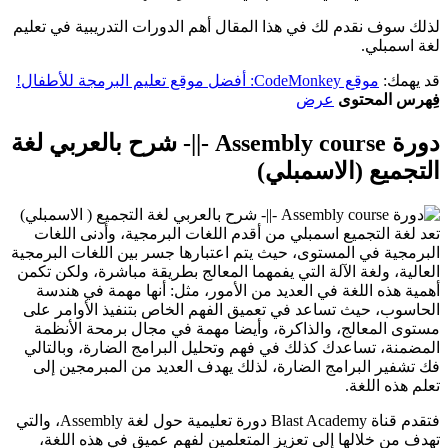
لذلك سوف نقدم لك في هذا المقال أهم الدورات التدريبية في تعليم
لغة اسمبلي.
قد يهمك:
موقع CodeMonkey: أفضل موقع تعليم البرمجة للأطفال!
فِهرس المحتوى
عرض
دورة Assembly course -||- شرح بالعربي لغة
التجميع (الاسمبلي)
تعد لغة التجميع اسمبلي من أقدم اللغات البرمجية، وأدنى اللغات
البرمجية في المستوى، حيث يتم اعتبارها جسر بين اللغات البرمجية
العالية، ولغة الآلة التي يفمهما المعالج بطريقة مباشرة، ولكن تكمن
أهمية هذه اللغة في العديد من الأمور، مثل: أنها مهمة في هندسة
الحاسوب، حيث تساعد في تعميق الفهم الخاص بتنفيذ الأوامر على
مستوى المعالج، والذاكرة، وأيضا مهمة في مجال برمحة الأنظمة
المضمنة، تساعدك كذلك في فهم وتحليل البرامج الضارة، وبالتالي
فك تشفير البرامج الضارة، لذلك يهدف العديد من المبرمجين إلى
تعلم هذه اللغة.
فتقدم قناة Blast Academy دورة تعليمية حول لغة Assembly، والتي
تهدف من خلالها إلى تعزيز المتعلمين لفهم عميق في هذه اللغة،