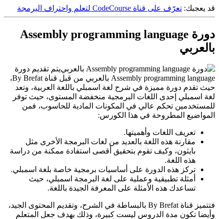
قد يعجبك:
تعرّف على قناة CodeCourse لتعلم واحتراف البرمجة
دورة Assembly programming language
بالعربي
يتم تقديم دورة
Assembly programming language بالعربي من قبل قناة By Brefat،
حيث تقدم دورة مميزة في شرح لغة اسمبلي باللغة العربية، وتعد
لغة اسمبلي إحدى اللغات البرمجية منخفضة المستوى، حيث توفر
للمستخدمين تحكم عالي في المكونات المادية للحاسوب، فمن
المواضيع المطروحة في هذا الكورس:
تعريف اللغات وأهميتها.
مقارنة هذه اللغة بالعديد من لغات البرمجة الأخرى مثل
بايثون، وكيف تقوم بتحقيق أقصى استفادة ممكنة من دراسة
هذه اللغة.
تركز هذه الدورة على أساسيات برمجية خاصة بلغة اسمبلي.
أمثلة تطبيقية وعملية على لغة البرمجة اسمبلي، حيث
تساعدك هذه الأمثلة على المعرفة الجيدة باللغة.
فتتميز قناة By Brefat بالبساطة في الشرح، وتقديم المحتوى الجيد،
وأيضا تكون مدة الدروس ليست كبيرة، وذلك بهدف جعل المتعلم