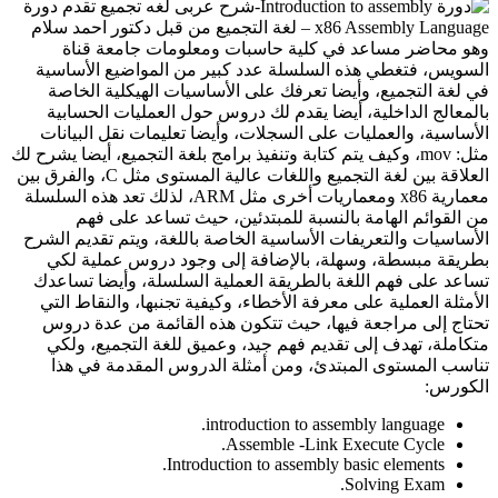
تقدم دورة
x86 Assembly Language – لغة التجميع من قبل دكتور احمد سلام
وهو محاضر مساعد في كلية حاسبات ومعلومات جامعة قناة
السويس، فتغطي هذه السلسلة عدد كبير من المواضيع الأساسية
في لغة التجميع، وأيضا تعرفك على الأساسيات الهيكلية الخاصة
بالمعالج الداخلية، أيضا يقدم لك دروس حول العمليات الحسابية
الأساسية، والعمليات على السجلات، وأيضا تعليمات نقل البيانات
مثل: mov، وكيف يتم كتابة وتنفيذ برامج بلغة التجميع، أيضا يشرح لك
العلاقة بين لغة التجميع واللغات عالية المستوى مثل C، والفرق بين
معمارية x86 ومعماريات أخرى مثل ARM، لذلك تعد هذه السلسلة
من القوائم الهامة بالنسبة للمبتدئين، حيث تساعد على فهم
الأساسيات والتعريفات الأساسية الخاصة باللغة، ويتم تقديم الشرح
بطريقة مبسطة، وسهلة، بالإضافة إلى وجود دروس عملية لكي
تساعد على فهم اللغة بالطريقة العملية السلسلة، وأيضا تساعدك
الأمثلة العملية على معرفة الأخطاء، وكيفية تجنبها، والنقاط التي
تحتاج إلى مراجعة فيها، حيث تتكون هذه القائمة من عدة دروس
متكاملة، تهدف إلى تقديم فهم جيد، وعميق للغة التجميع، ولكي
تناسب المستوى المبتدئ، ومن أمثلة الدروس المقدمة في هذا
الكورس:
introduction to assembly language.
Assemble -Link Execute Cycle.
Introduction to assembly basic elements.
Solving Exam.