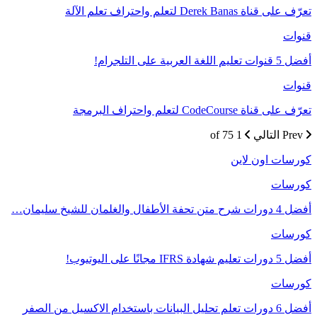
تعرّف على قناة Derek Banas لتعلم واحتراف تعلم الآلة
قنوات
أفضل 5 قنوات تعليم اللغة العربية على التلجرام!
قنوات
تعرّف على قناة CodeCourse لتعلم واحتراف البرمجة
Prev
التالي
1 of 75
كورسات اون لاين
كورسات
أفضل 4 دورات شرح متن تحفة الأطفال والغلمان للشيخ سليمان…
كورسات
أفضل 5 دورات تعليم شهادة IFRS مجانًا على اليوتيوب!
كورسات
أفضل 6 دورات تعلم تحليل البيانات باستخدام الاكسيل من الصفر