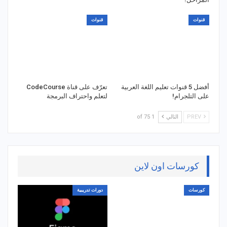
قنوات
قنوات
أفضل 5 قنوات تعليم اللغة العربية
تعرّف على قناة CodeCourse
على التلجرام!
لتعلم واحتراف البرمجة
PREV
التالي
1 of 75
كورسات اون لاين
كورسات
دورات تدريبية