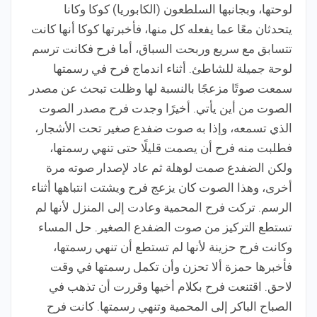
لوحتها، وبجانبها السلطعون (الكابوريا) كوكا وكانا
يتحدثان معًا عما يفعله كل منها، فأخبرتها كوكا أنها كانت
تتسابق مع سريع وربحت السباق، أما فرح فكانت ترسم
لوحة جميلة للشاطئ. أثناء اندماج فرح في رسمتها
سمعت صوتًا مزعجًا بالنسبة لها وظلت تبحث عن مصدر
الصوت من أين يأتي. أخيرًا وجدت فرح مصدر الصوت
الذي تسمعه، وإذا به صوت ضفدع صغير تحت الأشجار،
فطلبت منه فرح أن يصمت قليلًا حتى تنهي رسمتها،
ولكن الضفدع صمت لوهلة ثم عاد لإصدار صوته مرة
أخرى، وهذا الصوت كان يزعج فرح ويشتت انتباهها أثناء
الرسم. تركت فرح المحمية وعادت إلى المنزل لأنها لم
تستطع التركيز من صوت الضفدع الصغير. حل المساء
وكانت فرح حزينة لأنها لم تستطع أن تنهي رسمتها،
فأخبرها حمزة ألا تحزن وأن تكمل رسمتها في وقت
لاحق. اقتنعت فرح بكلام أخيها وقررت أن تذهب في
الصباح الباكر إلى المحمية وتنهي رسمتها. كانت فرح