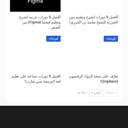
أفضل 5 دورات لشرح وتعليم متن
أفضل 5 دورات عربية لشرح
الجزرية للشيخ محمد بن الجزري!
وتعليم فيجما (Figma) من
الصفر…
كورسات
كورسات
تعرَّف على منحة الرواد الرقميون
أفضل 5 دورات تساعد على تعليم
(Digilians)!
لغة البرمجة سي شارب!
PREV
التالي
1 of 99