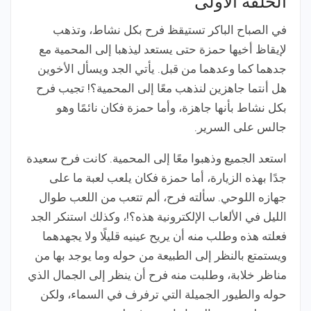
الحلقة الأولى
في الصباح الباكر تستيقظ فرح بكل نشاط، وتذهب
لإيقاظ أخيها حمزة حتى يستعد ليذهبا إلى المحمية مع
جدهما كما وعدهما من قبل. يأتي الجد ويسأل الأخوين
هل أنتما جاهزين لنذهب معًا إلى المحمية؟! تجيب فرح
بكل نشاط بأنها جاهزة، وأما حمزة فكان نائمًا وهو
جالس على السرير.
استعد الجميع وذهبوا معًا إلى المحمية. كانت فرح سعيدة
جدًا بهذه الزيارة، أما حمزة فكان يلعب لعبة ما على
جهازه اللوحي. سألته فرح، ألم تتعب من اللعب طوال
الليل في الألعاب الإلكترونية هذه؟!، وكذلك استنكر الجد
فعلته هذه وطلب منه أن يريح عينيه قليلًا ولا يجهدهما
ويستمتع بالنظر إلى الطبيعة من حوله وما يوجد بها من
مناظر خلابة، وطلبت منه فرح أن ينظر إلى الجمال الذي
حوله والطيور الجميلة التي ترفرف في السماء، ولكن