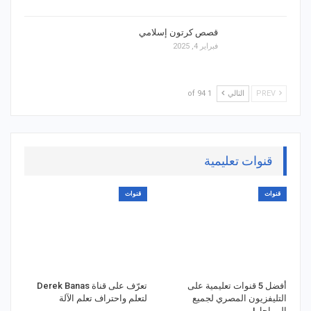
قصص كرتون إسلامي
فبراير 4, 2025
PREV
التالي
1 of 94
قنوات تعليمية
قنوات
قنوات
أفضل 5 قنوات تعليمية على
تعرّف على قناة Derek Banas
التليفزيون المصري لجميع
لتعلم واحتراف تعلم الآلة
المراحل!