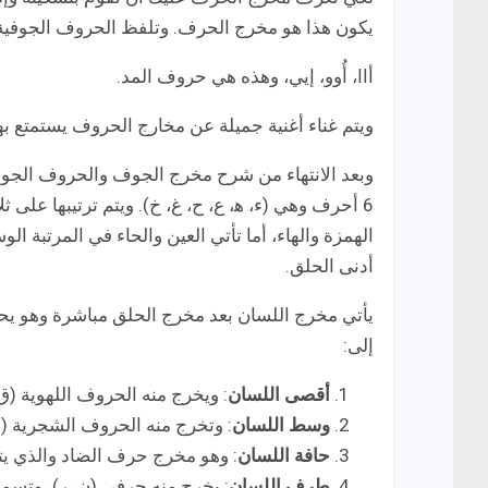
يكون هذا هو مخرج الحرف. وتلفظ الحروف الجوفية
أاا، أُوو، إيي، وهذه هي حروف المد.
ويتم غناء أغنية جميلة عن مخارج الحروف يستمتع به
وبعد الانتهاء من شرح مخرج الجوف والحروف الجوفي
6 أحرف وهي (ء، ه‍، ع، ح، غ، خ). ويتم ترتيبها ع
الهمزة والهاء، أما تأتي العين والحاء في المرتبة 
أدنى الحلق.
إلى:
أقصى اللسان
: ويخرج منه الحروف اللهوية (ق
وسط اللسان
: وتخرج منه الحروف الشجرية (ش
حافة اللسان
: وهو مخرج حرف الضاد والذي يتم
طرف اللسان
: يخرج منه حرفي (ن، ر)، وتسمى