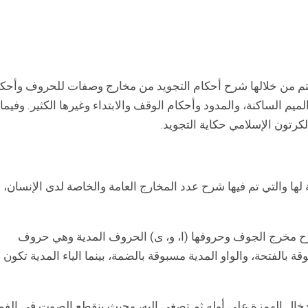
ن أحكام التجويد على حوالي 30 حلقة يتم من خلالها شرح أحكام التجويد من مخارج وصفات للحروف وأح
ميم الساكنة، والمدود وأحكام الوقف والابتداء وغيرها الكثير. وفيما
تون الإسلامي حكاية التجويد.
ها والتي تم فيها شرح عدد المخارج العامة والخاصة لدى الإنسان،
شرح مخرج الجوف وحروفها (ا، و، ى) الحروف المدية وهي حروف
 بالفتحة، والواو المدية مسبوقة بالضمة، بينما الياء المدية تكون
ال الهمزة على أوله ثم تصغي إليه، وحيث ينقطع الصوت في الفم