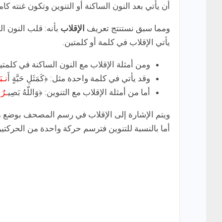
أن يأتي بعد النون الساكنة أو التنوين وتكون غنته 
ومما سبق نستنتج تعريف
الإقلاب
بأنه: قلب النون ال
يأتي الإقلاب في كلمة أو كلمتين.
ومن أمثلة الإقلاب مع النون الساكنة في كلمتين: ﴿أَلَم
وقد يأتي في كلمة واحدة مثل: ﴿كَمَثَلِ حَبَّةٍ أَ
نـبَ
أما من أمثلة الإقلاب مع التنوين: ﴿وَاللّهُ بَصِي
ـرٌ ب
ويتم الإشارة إلى الإقلاب في رسم المصحف بوضع ميم 
أما بالنسبة للتنوين فترسم حركة واحدة من الحركتي