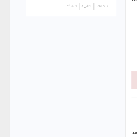
PREV
التالي
1 of 99
عد