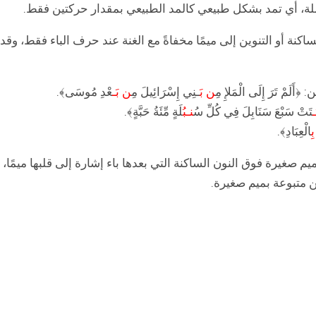
كاملة، أي تمد بشكل طبيعي كالمد الطبيعي بمقدار حركتين فقط.
ساكنة أو التنوين إلى ميمًا مخفاةً مع الغنة عند حرف الباء فقط، وقد
ْ تَرَ إِلَى الْمَلإِ مِ
ن بَ
ـنِي إِسْرَائِيلَ مِ
ن بَـ
عْدِ مُوسَى﴾.
ـ
تَتْ سَبْعَ سَنَابِلَ فِي كُلِّ سُ
نـبُ
لَةٍ مِّئَةُ حَبَّةٍ﴾.
ِ
الْعِبَادِ﴾.
صغيرة فوق النون الساكنة التي بعدها باء إشارة إلى قلبها ميمًا،
ن متبوعة بميم صغيرة.