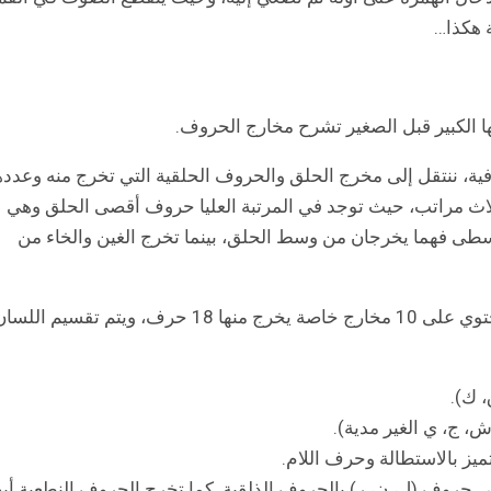
 هكذا…
ا الكبير قبل الصغير تشرح مخارج الحروف.
ة، ننتقل إلى مخرج الحلق والحروف الحلقية التي تخرج منه وعدده
لى ثلاث مراتب، حيث توجد في المرتبة العليا حروف أقصى الحلق وهي
الوسطى فهما يخرجان من وسط الحلق، بينما تخرج الغين والخاء من
يأتي مخرج اللسان بعد مخرج الحلق مباشرة وهو يحتوي على 10 مخارج خاصة يخرج منها 18 حرف، ويتم تقسيم الل
، ك).
، ج، ي الغير مدية).
يز بالاستطالة وحرف اللام.
 حروف (ل، ن، ر) بالحروف الذلقية. كما تخرج الحروف النطعية أيض