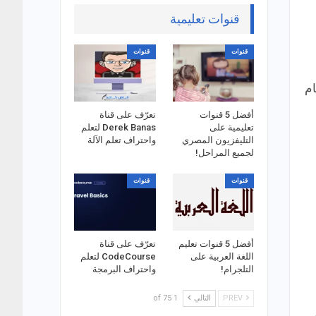
قنوات تعليمية
قنوات
قنوات
كام
أفضل 5 قنوات
تعرّف على قناة
تعليمية على
Derek Banas لتعلم
التليفزيون المصري
واحتراف تعلم الآلة
لجميع المراحل!
قنوات
قنوات
أفضل 5 قنوات تعليم
تعرّف على قناة
اللغة العربية على
CodeCourse لتعلم
التلجرام!
واحتراف البرمجة
PREV
التالي
1 of 75