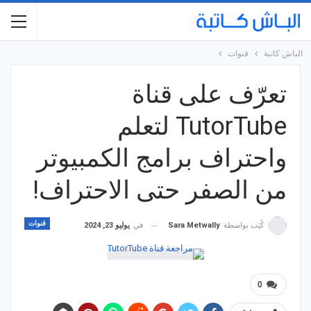
الباش كاتبة
قنوات
تعرّف على قناة
TutorTube لتعلم
واحتراف برامج الكمبيوتر
من الصفر حتى الاحتراف!
قنوات
في
يوليو 23, 2024
كُتِب بواسطة
Sara Metwally
0