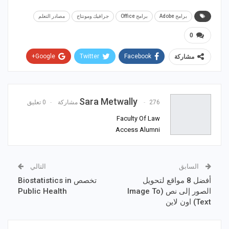
برامج Adobe
برامج Office
جرافيك ومونتاج
مصادر التعلم
0
Google+
Twitter
Facebook
مشاركة
WhatsApp
ReddIt
Email
Pinterest
Sara Metwally
276 مشاركة
0 تعليق
Faculty Of Law
Access Alumni
السابق
التالي
أفضل 8 مواقع لتحويل
تخصص Biostatistics in
الصور إلى نص (Image To
Public Health
Text) اون لاين