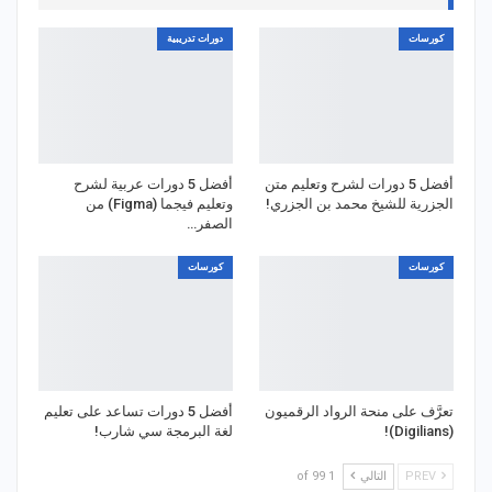
كورسات
دورات تدريبية
أفضل 5 دورات لشرح وتعليم متن
أفضل 5 دورات عربية لشرح
الجزرية للشيخ محمد بن الجزري!
وتعليم فيجما (Figma) من
الصفر…
كورسات
كورسات
تعرَّف على منحة الرواد الرقميون
أفضل 5 دورات تساعد على تعليم
(Digilians)!
لغة البرمجة سي شارب!
PREV
التالي
1 of 99