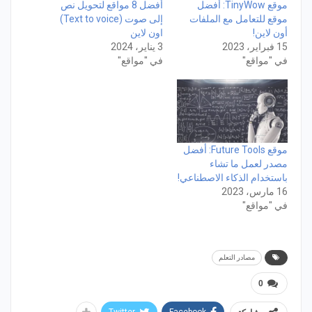
موقع TinyWow: أفضل
أفضل 8 مواقع لتحويل نص
موقع للتعامل مع الملفات
إلى صوت (Text to voice)
أون لاين!
اون لاين
15 فبراير، 2023
3 يناير، 2024
في "مواقع"
في "مواقع"
موقع Future Tools: أفضل
مصدر لعمل ما تشاء
باستخدام الذكاء الاصطناعي!
16 مارس، 2023
في "مواقع"
مصادر التعلم
0
Twitter
Facebook