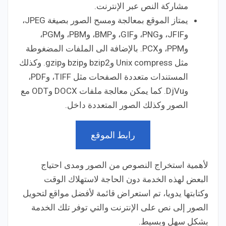
مشاركة النص عبر الإنترنت.
يمتاز الموقع بمعالجة ومسح الصور بصيغة JPEG،
وJFIF، وPNG، وGIF، وBMP، وPBM، وPGM،
وPPM، وPCX. بالإضافة الى الملفات المضغوطة
مثل Unix compress وbzip2 وbzip وgzip. وكذلك
المستندات متعددة الصفحات مثل TIFF، وPDF،
وDjVu. كما يمكن معالجة ملفات DOCX وODT مع
الصور وكذلك الصور المتعددة داخل.
رابط الموقع
لأهمية استخراج النصوص من الصور ومدى احتياج
البعض لهذه الخدمة دون الحاجة لاستهلاك الوقت
وكتابتها يدويا، تم استعراض قائمة لأفضل مواقع لتحويل
الصور إلى نص على الإنترنت والتي توفر تلك الخدمة
بشكل سهل وبسيط.