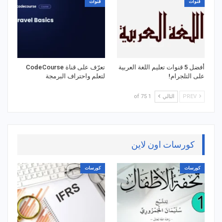
قنوات
قنوات
أفضل 5 قنوات تعليم اللغة العربية
تعرّف على قناة CodeCourse
على التلجرام!
لتعلم واحتراف البرمجة
PREV
التالي
1 of 75
كورسات اون لاين
كورسات
كورسات