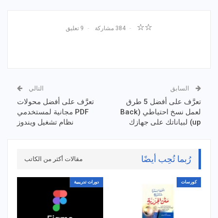
☆☆
384 مشاركة
9 تعليق
السابق
التالي
تعرَّف على أفضل 5 طرق
تعرَّف على أفضل محولات
لعمل نسخ احتياطي (Back
PDF مجانية لمستخدمي
up) لبياناتك على جهازك
نظام تشغيل ويندوز
رُبما تُحِب أيضًا
مقالات أكثر من الكاتب
كورسات
دورات تدريبية