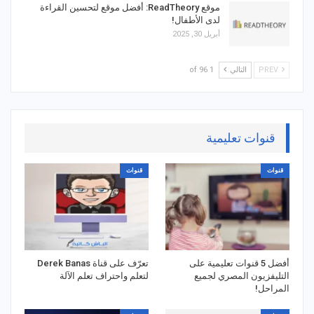
موقع ReadTheory: أفضل موقع لتحسين القراءة
لدى الأطفال!
أبريل 30, 2025
PREV
التالي
1 of 96
قنوات تعليمية
قنوات
قنوات
أفضل 5 قنوات تعليمية على
تعرّف على قناة Derek Banas
التليفزيون المصري لجميع
لتعلم واحتراف تعلم الآلة
المراحل!