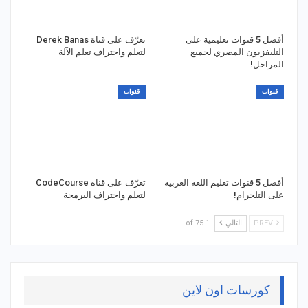
أفضل 5 قنوات تعليمية على
تعرّف على قناة Derek Banas
التليفزيون المصري لجميع
لتعلم واحتراف تعلم الآلة
المراحل!
قنوات
قنوات
أفضل 5 قنوات تعليم اللغة العربية
تعرّف على قناة CodeCourse
على التلجرام!
لتعلم واحتراف البرمجة
PREV
التالي
1 of 75
كورسات اون لاين