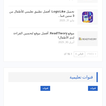
تحميل LogicLike: أفضل تطبيق تعليمي للأطفال من
3 سنين فما…
مايو 31, 2025
موقع ReadTheory: أفضل موقع لتحسين القراءة
لدى الأطفال!
أبريل 30, 2025
PREV
التالي
1 of 96
قنوات تعليمية
قنوات
قنوات