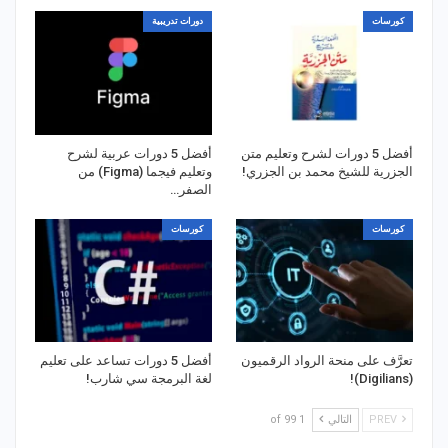
كورسات
دورات تدريبية
أفضل 5 دورات لشرح وتعليم متن
أفضل 5 دورات عربية لشرح
الجزرية للشيخ محمد بن الجزري!
وتعليم فيجما (Figma) من
الصفر…
كورسات
كورسات
تعرَّف على منحة الرواد الرقميون
أفضل 5 دورات تساعد على تعليم
(Digilians)!
لغة البرمجة سي شارب!
PREV
التالي
1 of 99