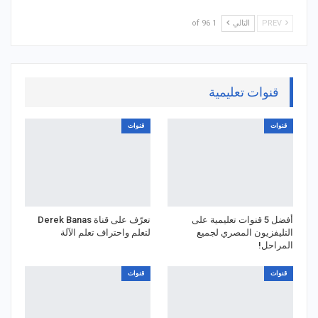
PREV
التالي
1 of 96
قنوات تعليمية
قنوات
قنوات
أفضل 5 قنوات تعليمية على
تعرّف على قناة Derek Banas
التليفزيون المصري لجميع
لتعلم واحتراف تعلم الآلة
المراحل!
قنوات
قنوات