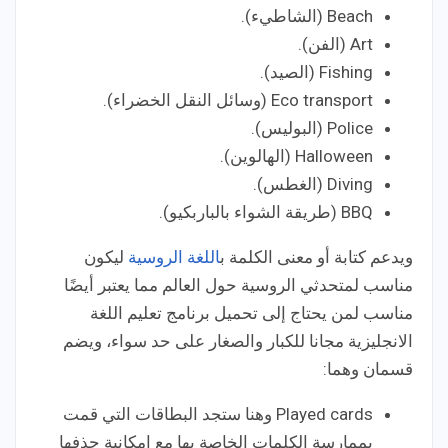
Beach (الشاطيء).
Art (الفن).
Fishing (الصيد).
Eco transport (وسائل النقل الخضراء).
Police (البوليس).
Halloween (الهالوين).
Diving (الغطس).
BBQ (طريقة الشواء بالباربكيو).
ويدعم كتابة أو معنى الكلمة ب
اللغة الروسية
ليكون
مناسب لمتحدثي الروسية حول العالم مما يعتبر أيضًا
مناسب لمن يحتاج إلى تحميل برنامج تعليم اللغة
الانجليزية مجانا للكبار والصغار على حد سواء، ويضم
قسمان وهما:
Played cards وهنا ستجد البطاقات التي قمت
بممارسة الكلمات الخاصة بها مع إمكانية حذفها