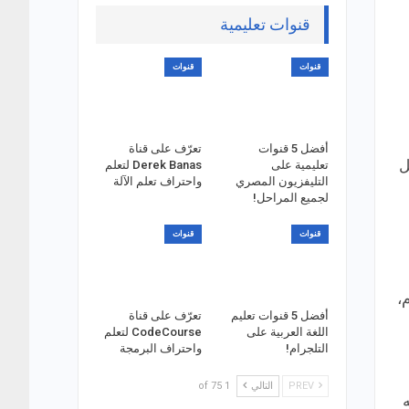
قنوات تعليمية
قنوات
قنوات
أفضل 5 قنوات
تعرّف على قناة
ل
تعليمية على
Derek Banas لتعلم
التليفزيون المصري
واحتراف تعلم الآلة
لجميع المراحل!
قنوات
قنوات
،
أفضل 5 قنوات تعليم
تعرّف على قناة
اللغة العربية على
CodeCourse لتعلم
التلجرام!
واحتراف البرمجة
PREV
التالي
1 of 75