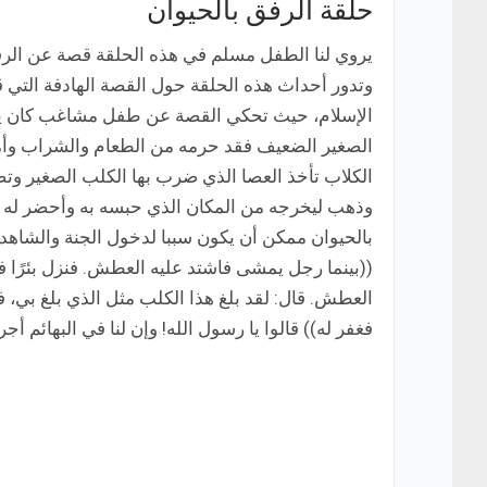
حلقة الرفق بالحيوان
يروي لنا الطفل مسلم في هذه الحلقة قصة عن الرفق 
وتدور أحداث هذه الحلقة حول القصة الهادفة التي ق
الإسلام، حيث تحكي القصة عن طفل مشاغب كان يقو
الصغير الضعيف فقد حرمه من الطعام والشراب وأمس
الكلاب تأخذ العصا الذي ضرب بها الكلب الصغير وتضر
وذهب ليخرجه من المكان الذي حبسه به وأحضر له طعا
بالحيوان ممكن أن يكون سببا لدخول الجنة والشاه
((بينما رجل يمشى فاشتد عليه العطش. فنزل بئرًا 
العطش. قال: لقد بلغ هذا الكلب مثل الذي بلغ بي، ف
فغفر له)) قالوا يا رسول الله! وإن لنا في البهائم أج