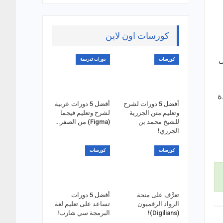
كورسات اون لاين
ل
كورسات
دورات تدريبية
ة
أفضل 5 دورات لشرح
أفضل 5 دورات عربية
وتعليم متن الجزرية
لشرح وتعليم فيجما
للشيخ محمد بن
(Figma) من الصفر…
الجزري!
كورسات
كورسات
تعرَّف على منحة
أفضل 5 دورات
الرواد الرقميون
تساعد على تعليم لغة
(Digilians)!
البرمجة سي شارب!