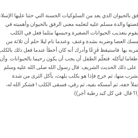
بالحيوان الذي يعد من السلوكيات الحسنة التي حثنا عليها الإسلام
صتها والدة مسلم عليه لتعلمه معنى الرفق بالحيوان وأهميته في
م بتعذيب الحيوانات الصغيرة وحبسها مثلما فعل في الكلب
ك العصا وضربه بشدة وعنف. وعندما نام ليلا حلم أن ثلاثة من
به بها. فاستيقظ فَزٍعًا وأدرك أنه كان أخطأ عندما فعل ذلك بالكلب
ما ليأكله. فتعلّم الطفل أن يجب أن يكون رحيما بالحيوانات. وأن
د على ذلك الحديث الشريف: قال رسول الله صلى الله عليه وسلم
فشرب منها، ثم خرج فإذا هو بكلب يلهث، يأكل الثرى من شدة
ملأ خفه، ثم أمسكه بفيه، ثم رقي، فسقى الكلب ! فشكر الله له،
را؟ قال: في كل كبد رطبة أجر)).