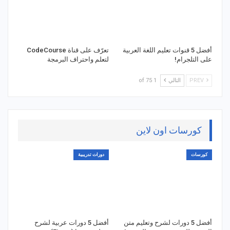
أفضل 5 قنوات تعليم اللغة العربية
تعرّف على قناة CodeCourse
على التلجرام!
لتعلم واحتراف البرمجة
PREV
التالي
1 of 75
كورسات اون لاين
كورسات
دورات تدريبية
أفضل 5 دورات لشرح وتعليم متن
أفضل 5 دورات عربية لشرح