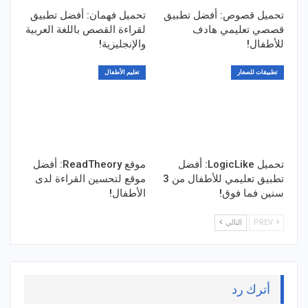
تحميل قصوص: أفضل تطبيق
تحميل فهمان: أفضل تطبيق
قصصي تعليمي هادف
لقراءة القصص باللغة العربية
للأطفال!
والإنجليزية!
تطبيقات للصغار
تعليم الأطفال
تحميل LogicLike: أفضل
موقع ReadTheory: أفضل
تطبيق تعليمي للأطفال من 3
موقع لتحسين القراءة لدى
سنين فما فوق!
الأطفال!
PREV
التالي
أترك رد