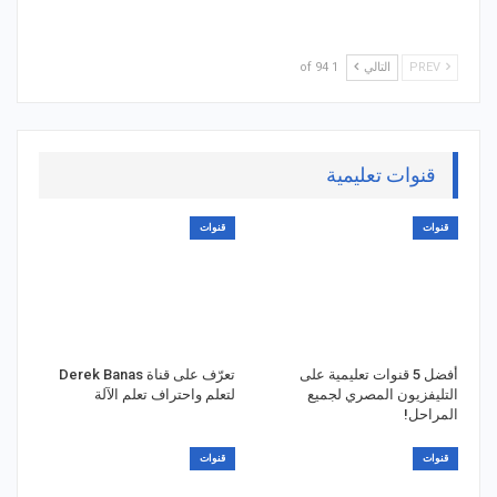
PREV
التالي
1 of 94
قنوات تعليمية
قنوات
قنوات
أفضل 5 قنوات تعليمية على
تعرّف على قناة Derek Banas
التليفزيون المصري لجميع
لتعلم واحتراف تعلم الآلة
المراحل!
قنوات
قنوات