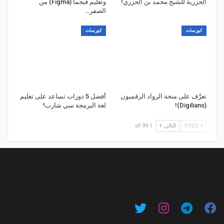
الجزرية للشيخ محمد بن الجزري!
وتعليم فيجما (Figma) من
الصفر…
كورسات
كورسات
تعرَّف على منحة الرواد الرقميون
أفضل 5 دورات تساعد على تعليم
(Digilians)!
لغة البرمجة سي شارب!
PREV
التالي
1 of 99