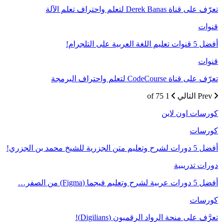
تعرّف على قناة Derek Banas لتعلم واحتراف تعلم الآلة
قنوات
أفضل 5 قنوات تعليم اللغة العربية على التلجرام!
قنوات
تعرّف على قناة CodeCourse لتعلم واحتراف البرمجة
Prev
التالي
1 of 75
كورسات اون لاين
كورسات
أفضل 5 دورات لشرح وتعليم متن الجزرية للشيخ محمد بن الجزري!
دورات تدريبية
أفضل 5 دورات عربية لشرح وتعليم فيجما (Figma) من الصفر…
كورسات
تعرَّف على منحة الرواد الرقميون (Digilians)!