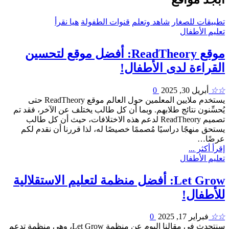
تطبيقات للصغار
شاهد وتعلم
قنوات الطفولة
هيا نقرأ
تعليم الأطفال
موقع ReadTheory: أفضل موقع لتحسين
القراءة لدى الأطفال!
☆☆
أبريل 30, 2025
0
يستخدم ملايين المعلمين حول العالم موقع ReadTheory حتى
يُحسِّنون نتائج طلابهم. وبما أن كل طالب يختلف عن الآخر، فقد تم
تصميم ReadTheory لدعم هذه الاختلافات، حيث أن كل طالب
يستحق منهجًا دراسيًا مُصممًا خصيصًا له، لذا قررنا أن نقدم لكم
عرضًا…
إقرأ أكثر ...
تعليم الأطفال
Let Grow: أفضل منظمة لتعليم الاستقلالية
للأطفال!
☆☆
فبراير 17, 2025
0
سنتحدث في مقالنا اليوم عن منظمة Let Grow، وهي منظمة تدعم