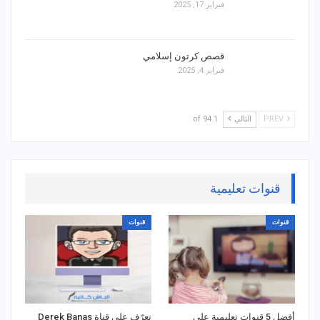
فبراير 17, 2025
قصص كرتون إسلامي
فبراير 4, 2025
PREV
التالي
1 of 94
قنوات تعليمية
قنوات
قنوات
أفضل 5 قنوات تعليمية على
تعرّف على قناة Derek Banas