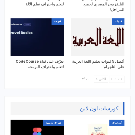
التليفزيون المصري لجميع
لتعلم واحتراف تعلم الآلة
المراحل!
قنوات
قنوات
أفضل 5 قنوات تعليم اللغة العربية
تعرّف على قناة CodeCourse
على التلجرام!
لتعلم واحتراف البرمجة
PREV
التالي
1 of 75
كورسات اون لاين
كورسات
دورات تدريبية