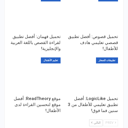
تحميل قصوص: أفضل تطبيق
تحميل فهمان: أفضل تطبيق
قصصي تعليمي هادف
لقراءة القصص باللغة العربية
للأطفال!
والإنجليزية!
تطبيقات للصغار
تعليم الأطفال
تحميل LogicLike: أفضل
موقع ReadTheory: أفضل
تطبيق تعليمي للأطفال من 3
موقع لتحسين القراءة لدى
سنين فما فوق!
الأطفال!
PREV
التالي