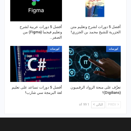
أفضل 5 دورات لشرح وتعليم متن
أفضل 5 دورات عربية لشرح
الجزرية للشيخ محمد بن الجزري!
وتعليم فيجما (Figma) من
الصفر…
كورسات
كورسات
تعرَّف على منحة الرواد الرقميون
أفضل 5 دورات تساعد على تعليم
(Digilians)!
لغة البرمجة سي شارب!
PREV
التالي
1 of 99