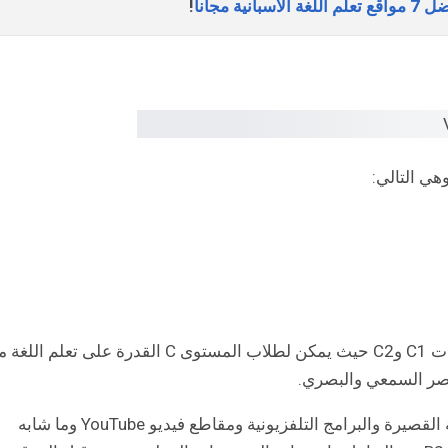
ً!
فهو لا يحتوي VideoEle على مقاطع فيديو للمستويات C1 وC2 حيث يمكن لطلاب المستوى C القدرة على تعلم 
صر السمعي والبصري.
وهي تتمثل في الإعلانات والأفلام أو الأفلام الوثائقية القصيرة والبرامج التلفزيونية ومقاطع فيديو YouTube وما شابه