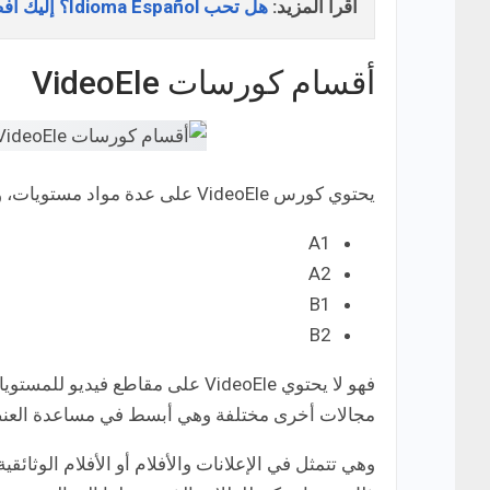
اقرأ المزيد:
هل تحب Idioma Español؟ إليك أفضل 7 مواقع تعلم اللغة الاسبانية مجانا
أقسام كورسات VideoEle
يحتوي كورس VideoEle على عدة مواد مستويات، وهي التالي:
A1
A2
B1
B2
مجالات أخرى مختلفة وهي أبسط في مساعدة العن