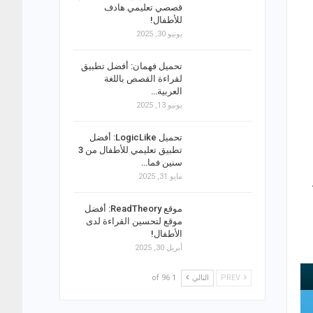
قصصي تعليمي هادف
للأطفال!
يونيو 30, 2025
تحميل فهمان: أفضل تطبيق
لقراءة القصص باللغة
العربية…
يونيو 13, 2025
تحميل LogicLike: أفضل
تطبيق تعليمي للأطفال من 3
سنين فما…
مايو 31, 2025
موقع ReadTheory: أفضل
موقع لتحسين القراءة لدى
الأطفال!
أبريل 30, 2025
PREV
التالي
1 of 96