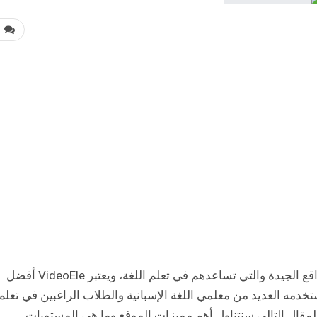
0
غالبا ما يبحث الراغبون في تعلم لغة أجنبية عن المواقع الجيدة والتي تساعدهم في تعلم اللغة، ويعتبر VideoEle أفضل
ستخدمه العديد من معلمي اللغة الإسبانية والطلاب الراغبين في تعلم
المقال التالي سنتناول أهم مميزات الموقع وما هي المستويات