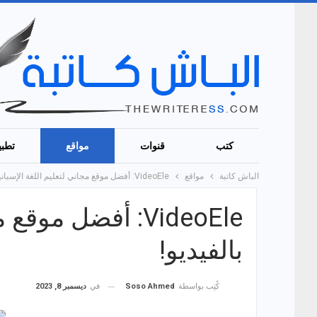
كتب
قنوات
مواقع
تطبي
الباش كاتبة
مواقع
VideoEle: أفضل موقع مجاني لتعليم اللغة الإسبانية بالفيديو!
VideoEle: أفضل مو
بالفيديو!
في
ديسمبر 8, 2023
كُتِب بواسطة
Soso Ahmed