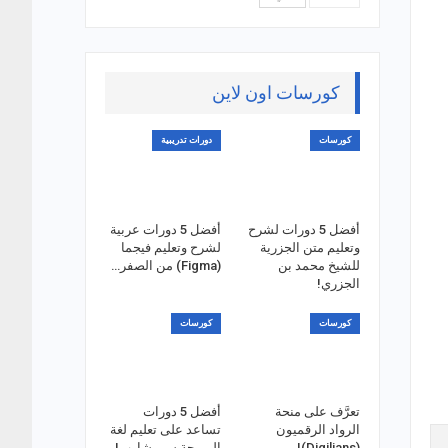
كورسات اون لاين
كورسات
دورات تدريبية
أفضل 5 دورات لشرح
أفضل 5 دورات عربية
وتعليم متن الجزرية
لشرح وتعليم فيجما
للشيخ محمد بن
(Figma) من الصفر…
الجزري!
كورسات
كورسات
تعرَّف على منحة
أفضل 5 دورات
الرواد الرقميون
تساعد على تعليم لغة
(Digilians)!
البرمجة سي شارب!