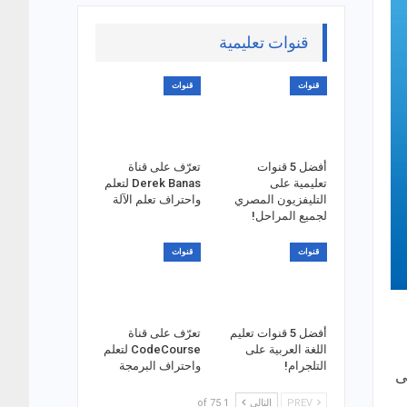
قنوات تعليمية
قنوات
قنوات
أفضل 5 قنوات
تعرّف على قناة
تعليمية على
Derek Banas لتعلم
التليفزيون المصري
واحتراف تعلم الآلة
لجميع المراحل!
قنوات
قنوات
أفضل 5 قنوات تعليم
تعرّف على قناة
اللغة العربية على
CodeCourse لتعلم
التلجرام!
واحتراف البرمجة
ى
PREV
التالي
1 of 75