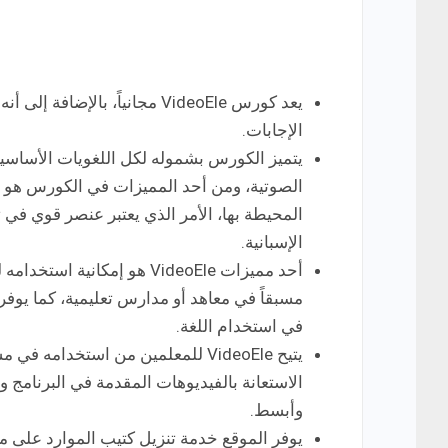
يعد كورس VideoEle مجانياً، ب
الإجابات.
يتميز الكورس بشموله لكل اللغويات الأساسية 
الصوتية، ومن أحد المميزات في الكورس هو ا
المحيطة بها، الأمر الذي يعتبر عنصر قوي في تع
الإسبانية.
أحد مميزات VideoEle هو إمك
مسبقاً في معاهد أو مدارس تعليمية، كما يوف
في استخدام اللغة.
يتيح VideoEle للمعلمين من استخدا
الاستعانة بالفيديوهات المقدمة في البرنام
وأبسط.
يوفر الموقع خدمة تنزيل كتيب الموارد على ملف PDF وطباعته مج