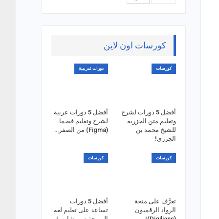
كورسات اون لاين
كورسات
دورات تدريبية
أفضل 5 دورات لشرح
أفضل 5 دورات عربية
وتعليم متن الجزرية
لشرح وتعليم فيجما
للشيخ محمد بن
(Figma) من الصفر…
الجزري!
كورسات
كورسات
تعرَّف على منحة
أفضل 5 دورات
الرواد الرقميون
تساعد على تعليم لغة
(Digilians)!
البرمجة سي شارب!