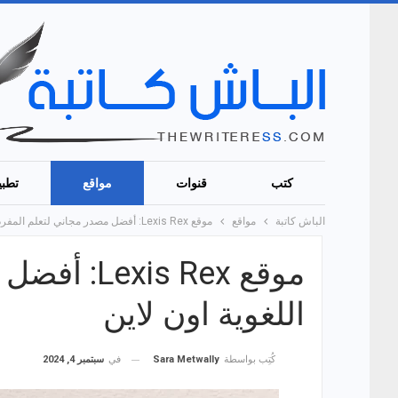
كتب
قنوات
مواقع
تطبي
الباش كاتبة
مواقع
موقع Lexis Rex: أفضل مصدر مجاني لتعلم المفردات اللغوية اون لاين
موقع s Rex
اللغوية اون لاين
في
سبتمبر 4, 2024
كُتِب بواسطة
Sara Metwally