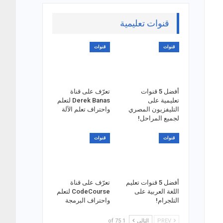
قنوات تعليمية
قنوات
قنوات
أفضل 5 قنوات
تعرّف على قناة
تعليمية على
Derek Banas لتعلم
التليفزيون المصري
واحتراف تعلم الآلة
لجميع المراحل!
قنوات
قنوات
أفضل 5 قنوات تعليم
تعرّف على قناة
اللغة العربية على
CodeCourse لتعلم
التلجرام!
واحتراف البرمجة
PREV
التالي
1 of 75