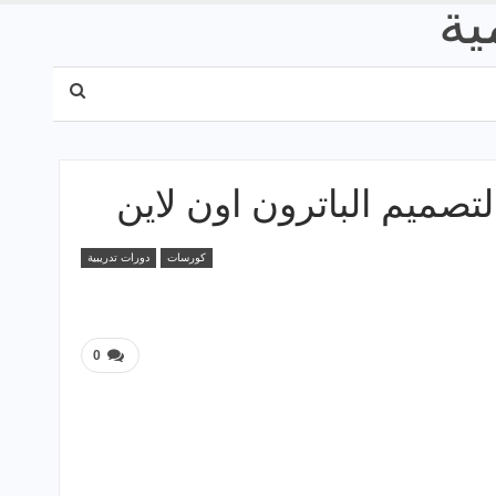
كورسات
دورات تدريبية
0