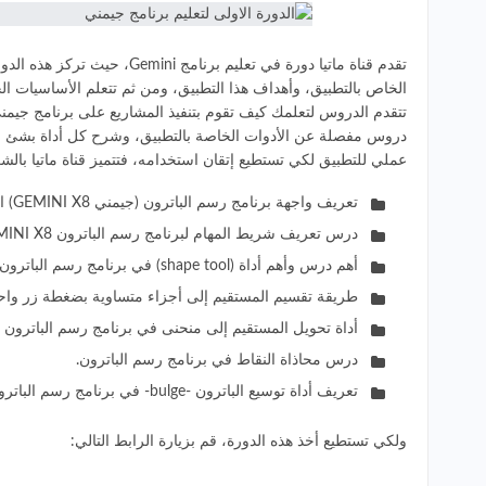
تقدم قناة ماتيا دورة في 
الخاص بالتطبيق، وأهداف هذا التطبيق، ومن ثم تتعلم الأساسيات ا
تتقدم الدروس لتعلمك كيف تقوم بتنفيذ المشاريع على برنامج جيمني،
دروس مفصلة عن الأدوات الخاصة بالتطبيق، وشرح كل أداة بشئ من
عملي للتطبيق لكي تستطيع إتقان استخدامه، فتتميز قناة ماتيا بال
تعريف واجهة برنامج رسم الباترون (جيمني GEMINI X8) اسهل برنامج تصميم للمبتدئين.
درس تعريف شريط المهام لبرنامج رسم الباترون GEMINI X8.
أهم درس وأهم أداة (shape tool) في برنامج رسم الباترون.
طريقة تقسيم المستقيم إلى أجزاء متساوية بضغطة زر واح
أداة تحويل المستقيم إلى منحنى في برنامج رسم الباترون GEMINI X8.
درس محاذاة النقاط في برنامج رسم الباترون.
تعريف أداة توسيع الباترون -bulge- في برنامج رسم الباترون GEMINI X8.
ولكي تستطيع أخذ هذه الدورة، قم بزيارة الرابط التالي: