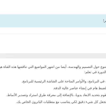
رابط الدورة
!
ناة CAD Pattern، التي تقدم محتوى متنوع حول التصميم والهندسة، أيضا من اشهر المواضيع التي تناقش
لدورة في تعلم:
في البرنامج، والأوامر المتاحة على الشاشة الرئيسية للبرنامج.
ضبط هام في إنشاء عناصر عالية الدقة.
بتحديد الابعاد يدويا، بالإضافة إلى معرفة طرق استراد وتصدير الأنماط.
يف تجعل كل شيء دقيق لكي يتناسب مع متطلبات الباترون الخاص بك.