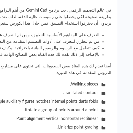
في عالم التصميم الر
يريدون أن يحترفوا استخدام التطبيق. فمن خلال هذا الكورس ستعرف
التعرف على المفاهيم الأساسية للتطبيق، ومن ثم التعرف عل
من ثم تتطرق للتعرف على أدوات التصميم المقدمة من التط
كيف تتعامل مع الرسوم والرسوم البيانية باحترافية، وكيف ت
بالإضافة إلى ذلك تقدم لك هذه القناة بعض النصائح الهامة في استخدام تطبيق Gemini، وكيف تتفادى المشكلات الشائعة في التطبيق، 
أيضا تقدم لك هذه القناة بعض الفيديوهات التي تحتوي على مشاريع 
الدروس المقدمة في هذه الدورة:
Walking pieces.
Translated contour.
le auxiliary figures notches internal points darts folds.
Rotate a group of points around a point.
Point alignment vertical horizontal rectilinear.
Liniarize point grading.