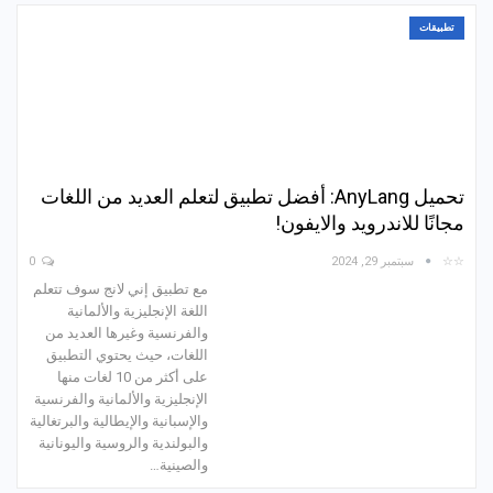
تطبيقات
تحميل AnyLang: أفضل تطبيق لتعلم العديد من اللغات
مجانًا للاندرويد والايفون!
☆☆
سبتمبر 29, 2024
0
مع تطبيق إني لانج سوف تتعلم
اللغة الإنجليزية والألمانية
والفرنسية وغيرها العديد من
اللغات، حيث يحتوي التطبيق
على أكثر من 10 لغات منها
الإنجليزية والألمانية والفرنسية
والإسبانية والإيطالية والبرتغالية
والبولندية والروسية واليونانية
والصينية…