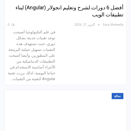
أفضل 6 دورات لشرح وتعليم انجولار (Angular) لبناء
تطبيقات الويب
Sara Metwally
أكتوبر 27, 2024
0
في علم التكنولوجيا أصبحت
توجد تقنيات حديثة بشكل
دوري، حيث تستهدف هذه
التقنيات تسهيل عملية البرمجة
على المطورين، وأيضا أصبحت
التطبيقات الديناميكية من
الأجزاء أساسية الاستخدام في
حياتنا اليومية، لذلك برزت تقنية
Angular كتقنية من التقنيات…
مواقع