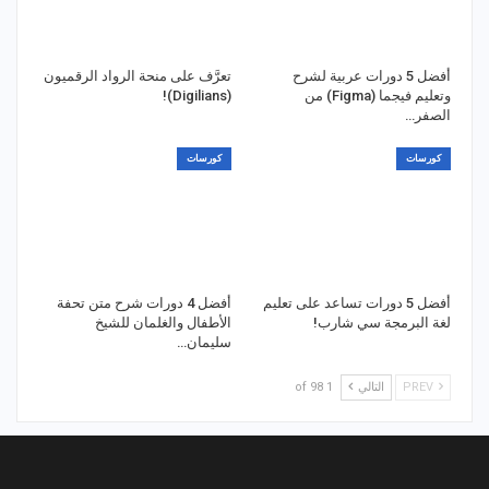
أفضل 5 دورات عربية لشرح
تعرَّف على منحة الرواد الرقميون
وتعليم فيجما (Figma) من
(Digilians)!
الصفر…
كورسات
كورسات
أفضل 5 دورات تساعد على تعليم
أفضل 4 دورات شرح متن تحفة
لغة البرمجة سي شارب!
الأطفال والغلمان للشيخ
سليمان…
PREV
التالي
1 of 98