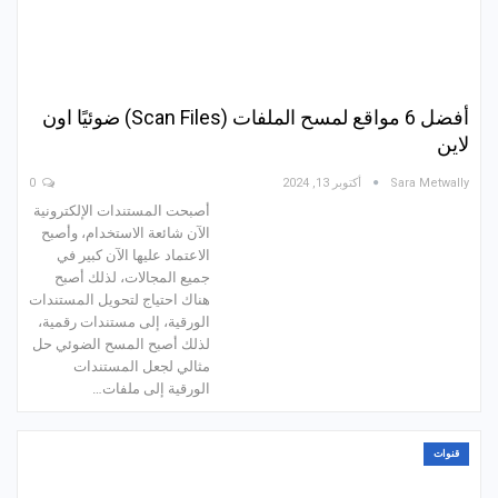
أفضل 6 مواقع لمسح الملفات (Scan Files) ضوئيًا اون
لاين
Sara Metwally
أكتوبر 13, 2024
0
أصبحت المستندات الإلكترونية
الآن شائعة الاستخدام، وأصبح
الاعتماد عليها الآن كبير في
جميع المجالات، لذلك أصبح
هناك احتياج لتحويل المستندات
الورقية، إلى مستندات رقمية،
لذلك أصبح المسح الضوئي حل
مثالي لجعل المستندات
الورقية إلى ملفات…
قنوات