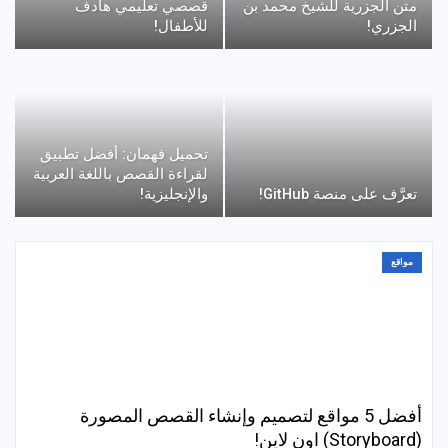
متن الجزرية للشيخ محمد بن
قصصي تعليمي هادف
الجزري!
للأطفال!
تحميل فهمان: أفضل تطبيق
لقراءة القصص باللغة العربية
تعرَّف على منصة GitHub!
والإنجليزية!
مواقع
أفضل 5 مواقع لتصميم وإنشاء القصص المصورة
(Storyboard) اون لاين!