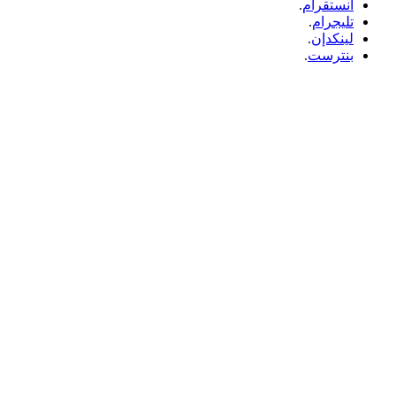
انستقرام
.
تليجرام
.
لينكدإن
.
بنترست
.