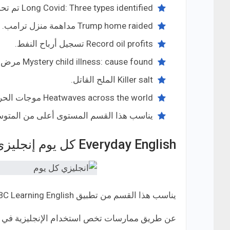
Long Covid: Three types identified تم تحديد ثلاثة أنواع من كوفيد.
Trump home raided مداهمة منزل ترامب.
Record oil profits تسجيل أرباح النفط.
Mystery child illness: cause found مرض طفل غامض: تم الوصول إلى السبب.
Killer salt الملح القاتل.
Heatwaves across the world موجات الحر حول العالم، وغيرها من الأخبار الراهنة التي يواجهها العالم.
يناسب هذا القسم المستوى أعلى من المتوسط 
Everyday English كل يوم إنجليزي
يناسب هذا القسم من تطبيق BBC Learning English المبتدئين في تعلم اللغة الإنجليزية.
عن طريق ممارسات تخص استخدام الإنجليزية في حيا