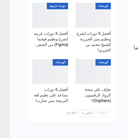
كورسات
دورات تدريبية
أفضل 5 دورات لشرح
أفضل 5 دورات عربية
وتعليم متن الجزرية
لشرح وتعليم فيجما
للشيخ محمد بن
(Figma) من الصفر…
فيما
الجزري!
كورسات
كورسات
تعرَّف على منحة
أفضل 5 دورات
الرواد الرقميون
تساعد على تعليم لغة
(Digilians)!
البرمجة سي شارب!
PREV
التالي
1 of 99