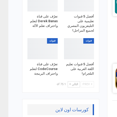
أفضل 5 قنوات
تعرّف على قناة
تعليمية على
Derek Banas لتعلم
التليفزيون المصري
واحتراف تعلم الآلة
لجميع المراحل!
قنوات
قنوات
أفضل 5 قنوات تعليم
تعرّف على قناة
اللغة العربية على
CodeCourse لتعلم
التلجرام!
واحتراف البرمجة
PREV
التالي
1 of 75
كورسات اون لاين