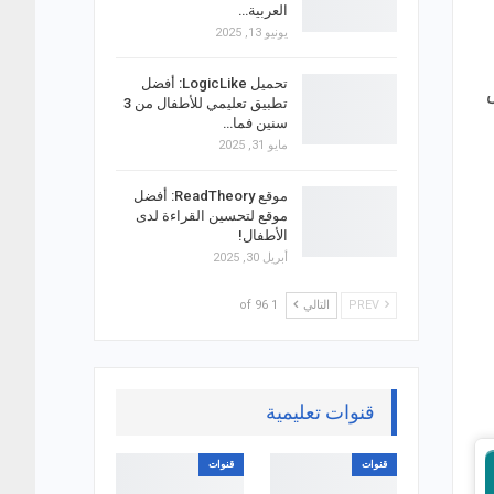
العربية…
يونيو 13, 2025
تحميل LogicLike: أفضل
س
تطبيق تعليمي للأطفال من 3
سنين فما…
مايو 31, 2025
موقع ReadTheory: أفضل
موقع لتحسين القراءة لدى
الأطفال!
أبريل 30, 2025
PREV
التالي
1 of 96
قنوات تعليمية
قنوات
قنوات