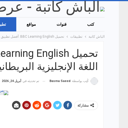
كتب
قنوات
مواقع
تطبي
الباش كاتبة
تطبيقات
تحميل BBC Learning English: أفضل تطبيق لتعليم اللغة الإنجليزية البريطانية!
اللغة الإنجليزية البريطاني
تم تحديثه في
أبريل 24, 2026
كُتِب بواسطة
Basma Saeed
مشاركة