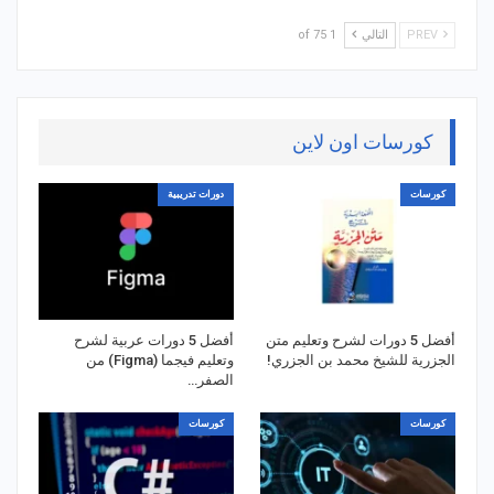
PREV
التالي
1 of 75
كورسات اون لاين
كورسات
دورات تدريبية
أفضل 5 دورات لشرح وتعليم متن
أفضل 5 دورات عربية لشرح
الجزرية للشيخ محمد بن الجزري!
وتعليم فيجما (Figma) من
الصفر…
كورسات
كورسات