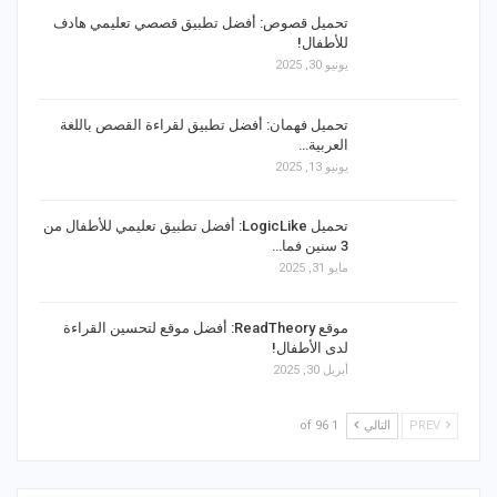
تحميل قصوص: أفضل تطبيق قصصي تعليمي هادف
للأطفال!
يونيو 30, 2025
تحميل فهمان: أفضل تطبيق لقراءة القصص باللغة
العربية…
يونيو 13, 2025
تحميل LogicLike: أفضل تطبيق تعليمي للأطفال من
3 سنين فما…
مايو 31, 2025
موقع ReadTheory: أفضل موقع لتحسين القراءة
لدى الأطفال!
أبريل 30, 2025
PREV
التالي
1 of 96