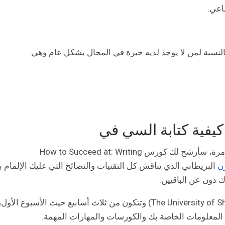
اعي.
بالنسبة لمن لا يوجد لديه خبرة في المجال بشكل عام وهي:
يفية كتابة السي في
فإذا كنت تريد معرفة كيفية كتابة السي في من أول مرة، سأرشح لك كورس How to Succeed at: Writing
ن
البريطاني الذي يناقش كل التقنيات والنصائح التي عليك الإلمام به
 دون عن الباقيين.
تعتبر هذه الدورة مقدمة من جامعة شيفليد (The University of Sheffield) وتتكون من ثلاث أسابيع حيث الأسبوع الأول