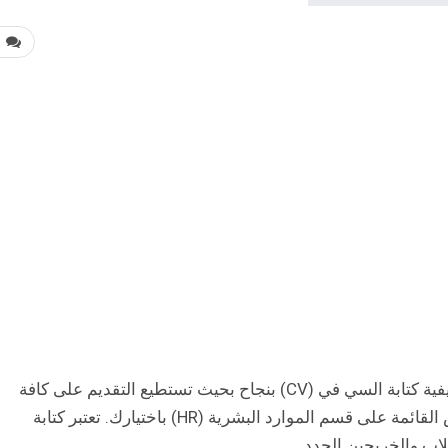
0
سنتحدث في هذا المقال عن كورس يساعدك في كيفية كتابة السي في (CV) بنجاح بحيث تستطيع التقديم على كافة
المنح والوظائف التي تقابلك وتقوم بإقناع الأشخاص القائمة على قسم الموارد البشرية (HR) باختيارك. تعتبر كتابة
لاب والخريجين الجدد.