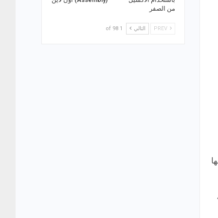
من الصفر
PREV
التالي
1 of 98
ا
،