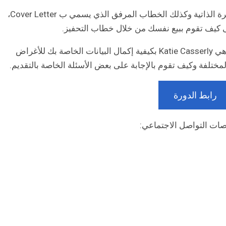
وفي الأسبوع الثاني، ستتعرف على كيفية كتابة السيرة الذاتية وكذلك الخطاب المرفق الذي يسمي ب Cover Letter،
ى كيف تقوم ببيع نفسك من خلال خطاب التحفيز.
وفي الثالث، تقوم المدرسة القائمة على الكورس وهي Katie Casserly بكيفية إكمال البيانات الخاصة بك للأغراض
مختلفة وكيف تقوم بالإجابة على بعض الأسئلة الخاصة بالتقديم.
رابط الدورة
منصات التواصل الاجتماعي: