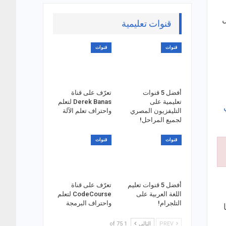
ل
قنوات تعليمية
قنوات
قنوات
أفضل 5 قنوات
تعرّف على قناة
تعليمية على
Derek Banas لتعلم
التليفزيون المصري
واحتراف تعلم الآلة
لجميع المراحل!
قنوات
قنوات
أفضل 5 قنوات تعليم
تعرّف على قناة
اللغة العربية على
CodeCourse لتعلم
التلجرام!
واحتراف البرمجة
PREV
التالي
1 of 75