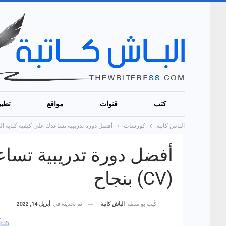
كتب
قنوات
مواقع
تطبي
الباش كاتبة
كورسات
أفضل دورة تدريبية تساعدك على كيفية كتابة السي في 
أفضل دورة تدريبية تساع
(CV) بنجاح
تم تحديثه في
أبريل 14, 2022
كُتِب بواسطة
الباش كاتبة