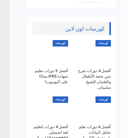
كورسات اون لاين
كورسات
كورسات
أفضل 4 دورات شرح
أفضل 5 دورات تعليم
متن تحفة الأطفال
شهادة IFRS مجانًا
والغلمان للشيخ
على اليوتيوب!
سليمان…
كورسات
كورسات
أفضل 6 دورات تعلم
أفضل 4 دورات لتعليم
تحليل البيانات
لغة اسمبلي
باستخدام الاكسيل
(Assembly) اون لاين