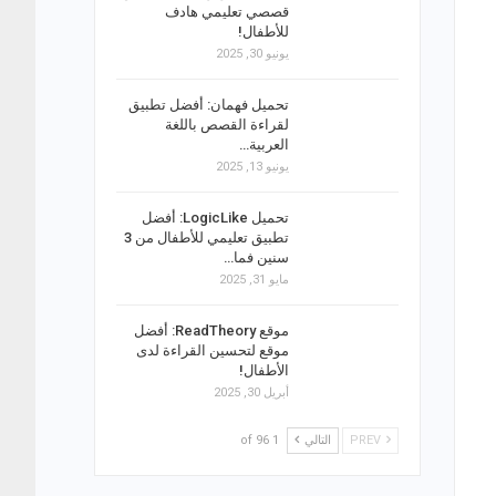
قصصي تعليمي هادف
للأطفال!
يونيو 30, 2025
تحميل فهمان: أفضل تطبيق
لقراءة القصص باللغة
العربية…
يونيو 13, 2025
تحميل LogicLike: أفضل
تطبيق تعليمي للأطفال من 3
سنين فما…
مايو 31, 2025
موقع ReadTheory: أفضل
موقع لتحسين القراءة لدى
الأطفال!
أبريل 30, 2025
PREV
التالي
1 of 96