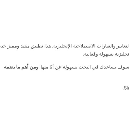
All English Idioms & Phrase جميع التعابير والعبارات الاصطلاحية الإنجليزية. هذا تطبيق مفيد ومميز ح
لإنجليزية بسهولة وفعالية.
ومن أهم ما يضمه