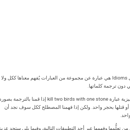
إن العبارات الاصطلاحية أو كما تعرف بالإنجليزية بال Idioms هي عبارة عن مجموعة من العبارات يُفهم معناها ككل ولا
ي دون ترجمة كلماتها.
فمثلًا من العبارات الاصطلاحية الشهيرة باللغة الإنجليزية عبارة kill two birds with one stone إذا قمنا بالترجمة بصو
 أو قتلها بحجر واحد. ولكن إذا فهمنا المصطلح ككل سوف نجد أن
احد.
 تعلُّمها وفهمها عبر أحد التطبيقات التالية، وفيما يلي ستجد عزي