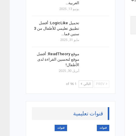
العربية…
يونيو 13, 2025
تحميل LogicLike: أفضل
تطبيق تعليمي للأطفال من 3
سنين فما…
مايو 31, 2025
موقع ReadTheory: أفضل
موقع لتحسين القراءة لدى
الأطفال!
أبريل 30, 2025
PREV
التالي
1 of 96
قنوات تعليمية
قنوات
قنوات