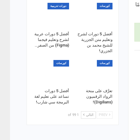
دامًا
كورسات
دورات تدريبية
أفضل 5 دورات لشرح
أفضل 5 دورات عربية
وتعليم متن الجزرية
لشرح وتعليم فيجما
للشيخ محمد بن
(Figma) من الصفر…
الجزري!
كورسات
كورسات
تعرَّف على منحة
أفضل 5 دورات
الرواد الرقميون
تساعد على تعليم لغة
(Digilians)!
البرمجة سي شارب!
PREV
التالي
1 of 99