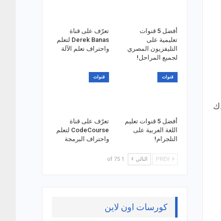
أفضل 5 قنوات
تعرّف على قناة
تعليمية على
Derek Banas لتعلم
التليفزيون المصري
واحتراف تعلم الآلة
لجميع المراحل!
قنوات
قنوات
دك
أفضل 5 قنوات تعليم
تعرّف على قناة
اللغة العربية على
CodeCourse لتعلم
التلجرام!
واحتراف البرمجة
PREV
التالي
1 of 75
كورسات اون لاين