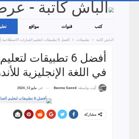
كتب
قنوات
مواقع
تطبي
الباش كاتبة
تطبيقات
أفضل 6 تطبيقات لتعليم العبارات الاصطلاحية (Idioms) في اللغة الإنجليزية للأندرويد!
في اللغة الإنجليزية للأند
في
مايو 12, 2024
كُتِب بواسطة
Basma Saeed
مشاركة