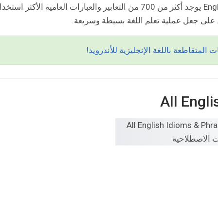
وحفظها. في تطبيق English Idioms & Slang Phrases يوجد أكثر من 700 من التعابير والعبارات العامية الأكثر استخ
د على جعل عملية تعلم اللغة بسيطة وسريعة.