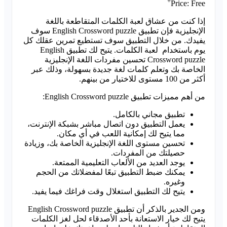
+
Price:
Free
إذا كنت من عشاق لعبة الكلمات المتقاطعة باللغة
الإنجليزية فإن تطبيق English Crossword puzzle سوف
يفيدك. من خلال التطبيق سوف تستطيع تمرين عقلك كل
يوم باستخدام لعبة الكلمات. يتيح لك تطبيق English
Crossword puzzle تحسين مفردات اللغة الإنجليزية
الخاصة بك وتعلم كلمات لغة جديدة بسهولة، وذلك عبر
أكثر من 100 مستوى للاختيار من بينهم.
من أهم مميزات تطبيق English Crossword puzzle:
تطبيق مجاني بالكامل.
يعمل التطبيق دون اتصال مباشر بشبكة الإنترنت،
مما يتيح لك إمكانية اللعب في أي مكان.
تحسين مستوى اللغة الإنجليزية الخاصة بك، وزيادة
حصيلتك من المفردات.
يوجد العديد من الألعاب التعليمية الممتعة.
يمكنك ضبط التطبيق تبعًا لمفضلاتك من الحجم
وغيره.
يتيح لك التطبيق استغلال وقت فراغك فيما يفيد.
ومن الجدير بالذكر أن تطبيق English Crossword puzzle
يتيح لك خيار الاستعانة بأحد الأصدقاء لحل لغز الكلمات