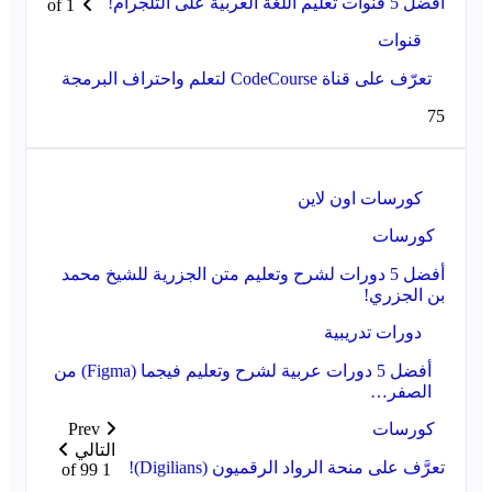
أفضل 5 قنوات تعليم اللغة العربية على التلجرام!
1 of
قنوات
تعرّف على قناة CodeCourse لتعلم واحتراف البرمجة
75
كورسات اون لاين
كورسات
أفضل 5 دورات لشرح وتعليم متن الجزرية للشيخ محمد
بن الجزري!
دورات تدريبية
أفضل 5 دورات عربية لشرح وتعليم فيجما (Figma) من
الصفر…
كورسات
Prev
التالي
تعرَّف على منحة الرواد الرقميون (Digilians)!
1 of 99