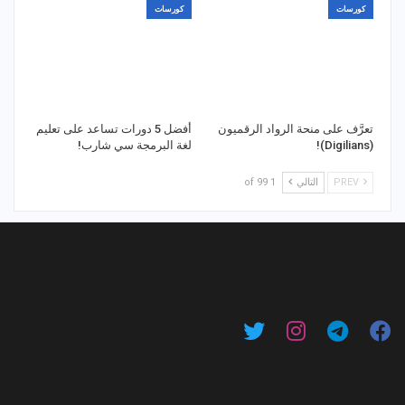
كورسات
كورسات
تعرَّف على منحة الرواد الرقميون
أفضل 5 دورات تساعد على تعليم
(Digilians)!
لغة البرمجة سي شارب!
PREV
التالي
1 of 99