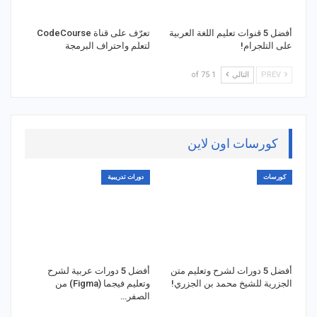
أفضل 5 قنوات تعليم اللغة العربية
تعرّف على قناة CodeCourse
على التلجرام!
لتعلم واحتراف البرمجة
PREV
التالي
1 of 75
كورسات اون لاين
كورسات
دورات تدريبية
أفضل 5 دورات لشرح وتعليم متن
أفضل 5 دورات عربية لشرح
الجزرية للشيخ محمد بن الجزري!
وتعليم فيجما (Figma) من
الصفر…