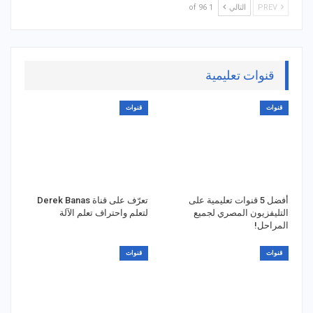
PREV
التالي
1 of 96
قنوات تعليمية
قنوات
قنوات
أفضل 5 قنوات تعليمية على
تعرّف على قناة Derek Banas
التليفزيون المصري لجميع
لتعلم واحتراف تعلم الآلة
المراحل!
قنوات
قنوات