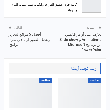
كاتبة حرة، تعشق القراءة والكتابة فهما بمثابة الماء
والهواء.
السابق
التالي
تعرّف على أوامر قائمتي
أفضل 5 مواقع لتحرير
Animations و Slide show
وتعديل الصور اون لاين بدون
من برنامج Microsoft
برامج!
PowerPoint
رُبما تُحِب أيضًا
بودكاست
بودكاست