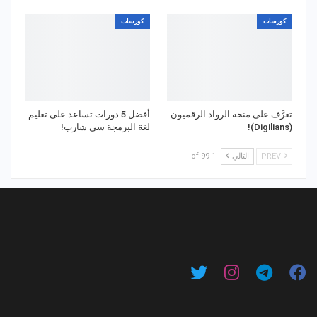
كورسات
كورسات
تعرَّف على منحة الرواد الرقميون
أفضل 5 دورات تساعد على تعليم
(Digilians)!
لغة البرمجة سي شارب!
PREV
التالي
1 of 99