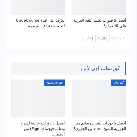
أفضل 5 قنوات تعليم اللغة العربية
تعرّف على قناة CodeCourse
على التلجرام!
لتعلم واحتراف البرمجة
PREV
التالي
1 of 75
كورسات اون لاين
كورسات
دورات تدريبية
أفضل 5 دورات لشرح وتعليم متن
أفضل 5 دورات عربية لشرح
الجزرية للشيخ محمد بن الجزري!
وتعليم فيجما (Figma) من
الصفر…