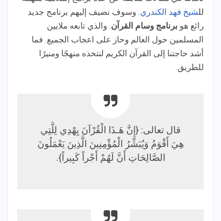
لل
شيخ فهد الكندري
. وسوف نضيف إليهم برنامج جديد
رائع هو
برنامج وسام القرآن
. والذي تابعه ملايين
المسلمين حول العالم وحاز على اعجاب الجميع. فما
أشد حاجتنا إلى القرآن الكريم لنتخذه منهجًا ومنيرًا
للطريق.
قال تعالى: {إِنَّ هَـذَا الْقُرْآنَ يِهْدِي لِلَّتِي
هِيَ أَقْوَمُ وَيُبَشِّرُ الْمُؤْمِنِينَ الَّذِينَ يَعْمَلُونَ
الصَّالِحَاتِ أَنَّ لَهُمْ أَجْراً كَبِيراً}.