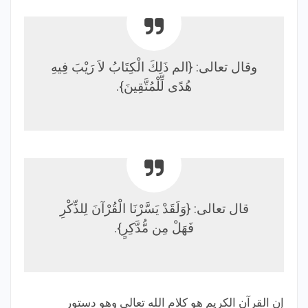
وقال تعالى: {الم ذَلِكَ الْكِتَابُ لاَ رَيْبَ فِيهِ
هُدًى لِّلْمُتَّقِينَ}.
قال تعالى: {وَلَقَدْ يَسَّرْنَا الْقُرْآنَ لِلذِّكْرِ
فَهَلْ مِن مُّدَّكِرٍ}.
إن القرآن الكريم هو كلام الله تعالى وهو دستور