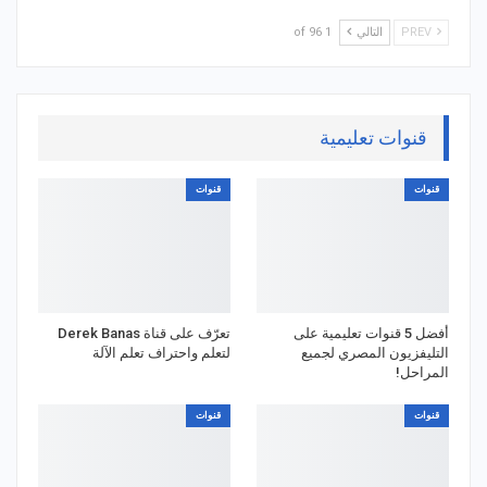
PREV
التالي
1 of 96
قنوات تعليمية
قنوات
قنوات
أفضل 5 قنوات تعليمية على
تعرّف على قناة Derek Banas
التليفزيون المصري لجميع
لتعلم واحتراف تعلم الآلة
المراحل!
قنوات
قنوات