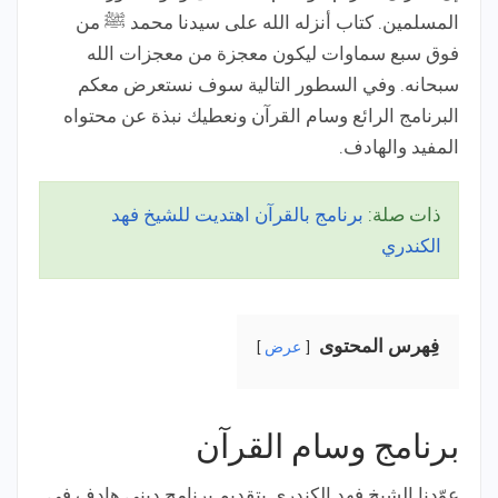
المسلمين. كتاب أنزله الله على سيدنا محمد ﷺ من
فوق سبع سماوات ليكون معجزة من معجزات الله
سبحانه. وفي السطور التالية سوف نستعرض معكم
البرنامج الرائع وسام القرآن ونعطيك نبذة عن محتواه
المفيد والهادف.
ذات صلة:
برنامج بالقرآن اهتديت للشيخ فهد
الكندري
فِهرس المحتوى
عرض
برنامج وسام القرآن
عوّدنا الشيخ فهد الكندري بتقديم برنامج ديني هادف في