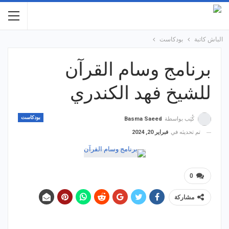
الباش كاتبة
بودكاست
برنامج وسام القرآن
للشيخ فهد الكندري
بودكاست
كُتِب بواسطة
Basma Saeed
تم تحديثه في
فبراير 20, 2024
0
مشاركة