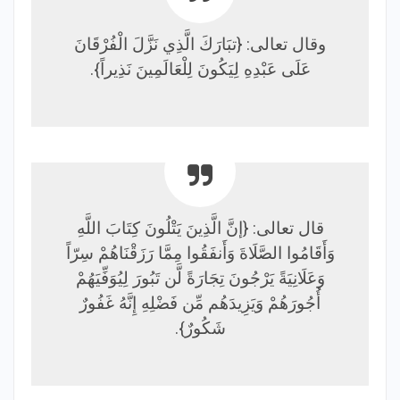
وقال تعالى: {تبَارَكَ الَّذِي نَزَّلَ الْفُرْقَانَ
عَلَى عَبْدِهِ لِيَكُونَ لِلْعَالَمِينَ نَذِيراً}.
قال تعالى: {إنَّ الَّذِينَ يَتْلُونَ كِتَابَ اللَّهِ
وَأَقَامُوا الصَّلَاةَ وَأَنفَقُوا مِمَّا رَزَقْنَاهُمْ سِرّاً
وَعَلَانِيَةً يَرْجُونَ تِجَارَةً لَّن تَبُورَ لِيُوَفِّيَهُمْ
أُجُورَهُمْ وَيَزِيدَهُم مِّن فَضْلِهِ إِنَّهُ غَفُورٌ
شَكُورٌ}.