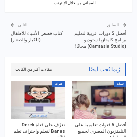
المجاني من خلال الإنترنت.
السابق
التالي
أفضل 5 دورات عربية لتعليم
كتاب قصص الأنبياء للأطفال
برنامج كامتازيا ستوديو
(للكبار والصغار)
(Camtasia Studio) مجانًا!
رُبما تُحِب أيضًا
مقالات أكثر من الكاتب
قنوات
قنوات
أفضل 5 قنوات تعليمية على
تعرّف على قناة Derek
التليفزيون المصري لجميع
Banas لتعلم واحتراف تعلم