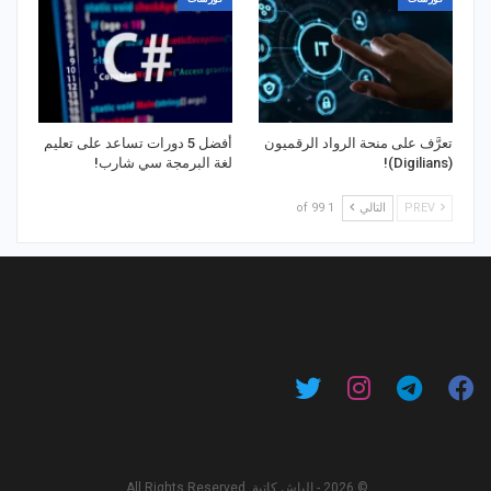
تعرَّف على منحة الرواد الرقميون
أفضل 5 دورات تساعد على تعليم
(Digilians)!
لغة البرمجة سي شارب!
PREV
التالي
1 of 99
© 2026 - الباش كاتبة. All Rights Reserved.