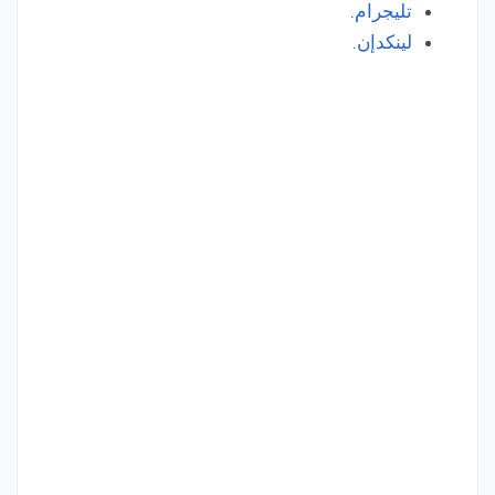
تليجرام
.
لينكدإن
.