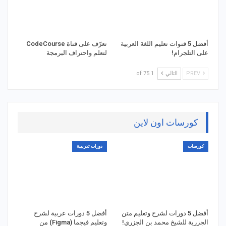
أفضل 5 قنوات تعليم اللغة العربية
تعرّف على قناة CodeCourse
على التلجرام!
لتعلم واحتراف البرمجة
PREV
التالي
1 of 75
كورسات اون لاين
كورسات
دورات تدريبية
أفضل 5 دورات لشرح وتعليم متن
أفضل 5 دورات عربية لشرح
الجزرية للشيخ محمد بن الجزري!
وتعليم فيجما (Figma) من