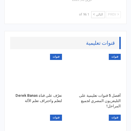
PREV
التالي
1 of 96
قنوات تعليمية
قنوات
قنوات
أفضل 5 قنوات تعليمية على
تعرّف على قناة Derek Banas
التليفزيون المصري لجميع
لتعلم واحتراف تعلم الآلة
المراحل!
قنوات
قنوات