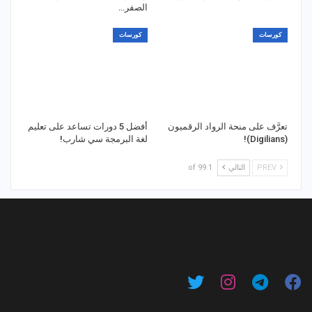
الصفر…
كورسات
كورسات
تعرَّف على منحة الرواد الرقميون
أفضل 5 دورات تساعد على تعليم
(Digilians)!
لغة البرمجة سي شارب!
PREV
التالي
1 of 99