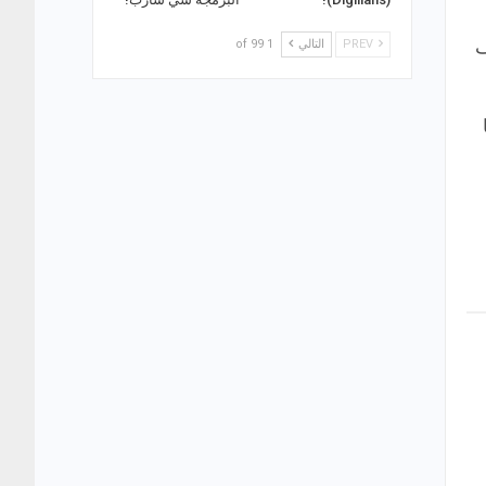
ف
PREV
التالي
1 of 99