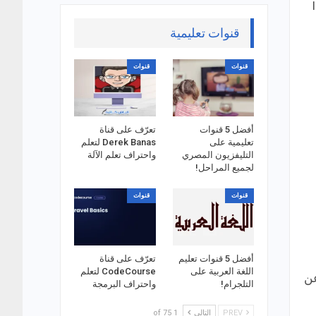
تها لتصميم logo
قنوات تعليمية
قنوات
قنوات
أفضل 5 قنوات
تعرّف على قناة
تعليمية على
Derek Banas لتعلم
التليفزيون المصري
واحتراف تعلم الآلة
لجميع المراحل!
قنوات
قنوات
أفضل 5 قنوات تعليم
تعرّف على قناة
اللغة العربية على
CodeCourse لتعلم
عن
التلجرام!
واحتراف البرمجة
PREV
التالي
1 of 75