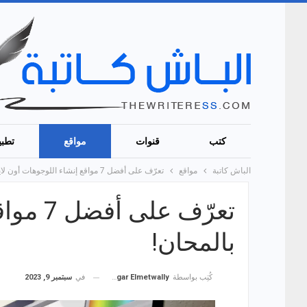
كتب
قنوات
مواقع
تطبي
الباش كاتبة
مواقع
تعرّف على أفضل 7 مواقع إنشاء اللوجوهات أون لاين بالمحان!
تعرّف ع
بالمحان!
في
سبتمبر 9, 2023
كُتِب بواسطة
Hagar Elmetwally