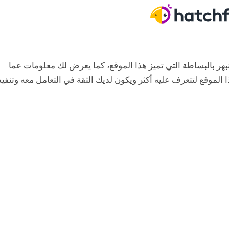
 ولطيف للغاية، عند دخولك موقع hatchful يتنبهر بالبساطة التي تميز هذا الموقع، كما يعرض لك معلومات عما
 الموقع لتتعرف عليه أكثر ويكون لديك الثقة في التعامل معه وتنفيذ