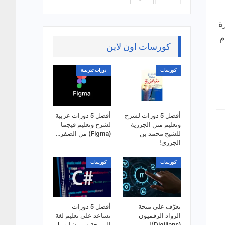
يرة
م
كورسات اون لاين
كورسات
دورات تدريبية
أفضل 5 دورات لشرح
أفضل 5 دورات عربية
وتعليم متن الجزرية
لشرح وتعليم فيجما
للشيخ محمد بن
(Figma) من الصفر…
الجزري!
كورسات
كورسات
تعرَّف على منحة
أفضل 5 دورات
الرواد الرقميون
تساعد على تعليم لغة
(Digilians)!
البرمجة سي شارب!