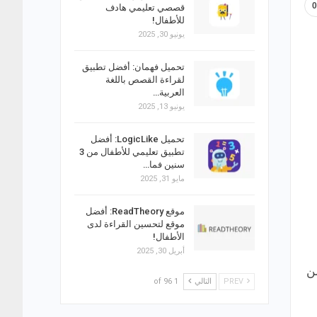
قصصي تعليمي هادف
للأطفال!
يونيو 30, 2025
تحميل فهمان: أفضل تطبيق
لقراءة القصص باللغة
العربية…
يونيو 13, 2025
تحميل LogicLike: أفضل
تطبيق تعليمي للأطفال من 3
سنين فما…
مايو 31, 2025
موقع ReadTheory: أفضل
موقع لتحسين القراءة لدى
الأطفال!
أبريل 30, 2025
دعة مثل مجال إنشاء وتصميم اللوجوهات؛ حيث يعد تصميم logos من
PREV
التالي
1 of 96