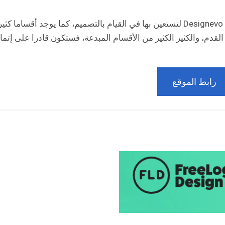
يوجد قوالب وايقونات وألوانا رائعا مقدمة من موقع Designevo لتستعين بها في القيام بالتصميم، كما يوجد أقساما كث
قدم، والكثير الكثير من الأقسام المبدعة، فستكون قادرا على إتما
رابط الموقع