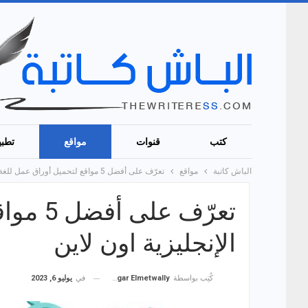
كتب
قنوات
مواقع
تطبي
الباش كاتبة
مواقع
تعرّف على أفضل 5 مواقع لتحميل أوراق عمل للغة الإنجليزية اون لاين
تعرّف ع
الإنجليزية اون لاين
في
يوليو 6, 2023
كُتِب بواسطة
Hagar Elmetwally