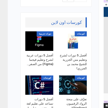
كورسات اون لاين
كورسات
دورات تدريبية
أفضل 5 دورات لشرح
أفضل 5 دورات عربية
وتعليم متن الجزرية
لشرح وتعليم فيجما
للشيخ محمد بن
(Figma) من الصفر…
الجزري!
كورسات
كورسات
تعرَّف على منحة
أفضل 5 دورات
الرواد الرقميون
تساعد على تعليم لغة
(Digilians)!
البرمجة سي شارب!