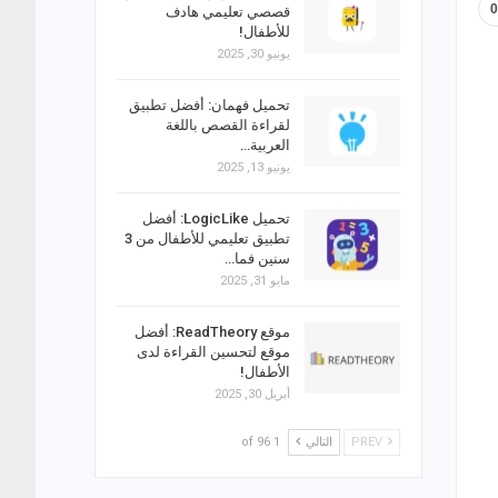
قصصي تعليمي هادف
للأطفال!
يونيو 30, 2025
تحميل فهمان: أفضل تطبيق
لقراءة القصص باللغة
العربية…
يونيو 13, 2025
تحميل LogicLike: أفضل
تطبيق تعليمي للأطفال من 3
سنين فما…
مايو 31, 2025
موقع ReadTheory: أفضل
موقع لتحسين القراءة لدى
الأطفال!
أبريل 30, 2025
PREV
التالي
1 of 96