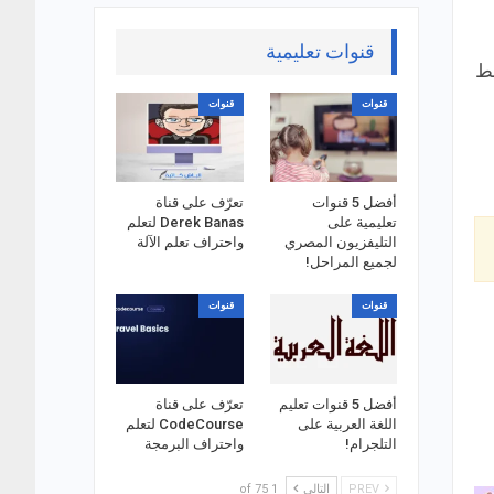
قنوات تعليمية
قط
قنوات
قنوات
أفضل 5 قنوات
تعرّف على قناة
تعليمية على
Derek Banas لتعلم
التليفزيون المصري
واحتراف تعلم الآلة
لجميع المراحل!
قنوات
قنوات
أفضل 5 قنوات تعليم
تعرّف على قناة
اللغة العربية على
CodeCourse لتعلم
التلجرام!
واحتراف البرمجة
PREV
التالي
1 of 75