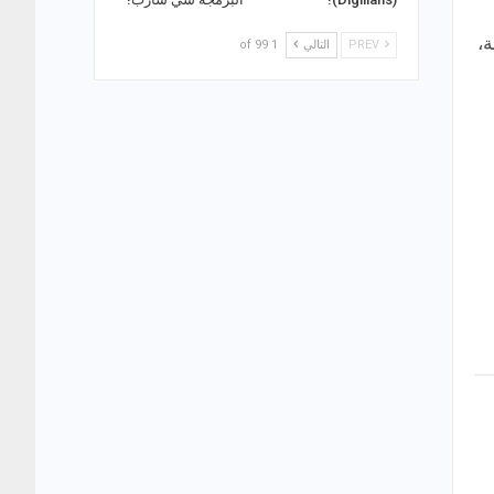
ة،
PREV
التالي
1 of 99