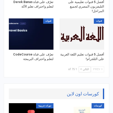
أفضل 5 قنوات تعليمية على
تعرّف على قناة Derek Banas
التليفزيون المصري لجميع
لتعلم واحتراف تعلم الآلة
المراحل!
قنوات
قنوات
أفضل 5 قنوات تعليم اللغة العربية
تعرّف على قناة CodeCourse
على التلجرام!
لتعلم واحتراف البرمجة
PREV
التالي
1 of 75
كورسات اون لاين
كورسات
دورات تدريبية