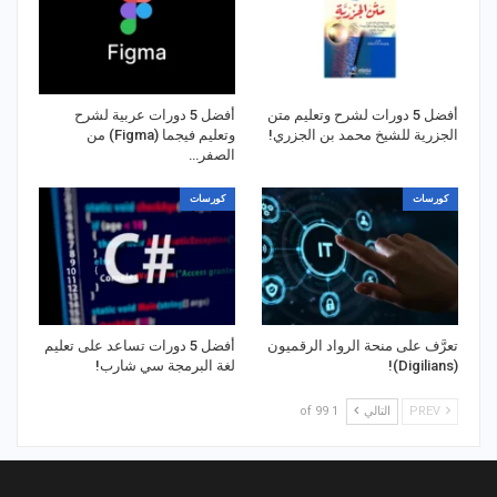
أفضل 5 دورات لشرح وتعليم متن
أفضل 5 دورات عربية لشرح
الجزرية للشيخ محمد بن الجزري!
وتعليم فيجما (Figma) من
الصفر…
كورسات
كورسات
تعرَّف على منحة الرواد الرقميون
أفضل 5 دورات تساعد على تعليم
(Digilians)!
لغة البرمجة سي شارب!
PREV
التالي
1 of 99