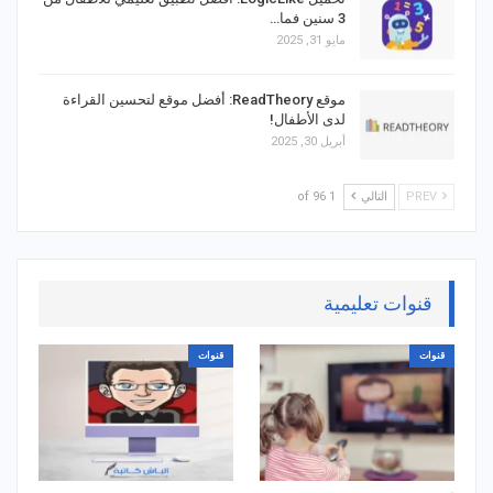
3 سنين فما…
مايو 31, 2025
موقع ReadTheory: أفضل موقع لتحسين القراءة
لدى الأطفال!
أبريل 30, 2025
PREV
التالي
1 of 96
قنوات تعليمية
قنوات
قنوات