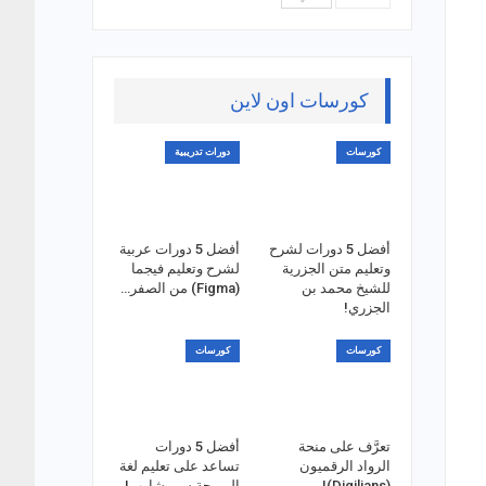
كورسات اون لاين
كورسات
دورات تدريبية
أفضل 5 دورات لشرح
أفضل 5 دورات عربية
وتعليم متن الجزرية
لشرح وتعليم فيجما
للشيخ محمد بن
(Figma) من الصفر…
الجزري!
كورسات
كورسات
تعرَّف على منحة
أفضل 5 دورات
الرواد الرقميون
تساعد على تعليم لغة
(Digilians)!
البرمجة سي شارب!