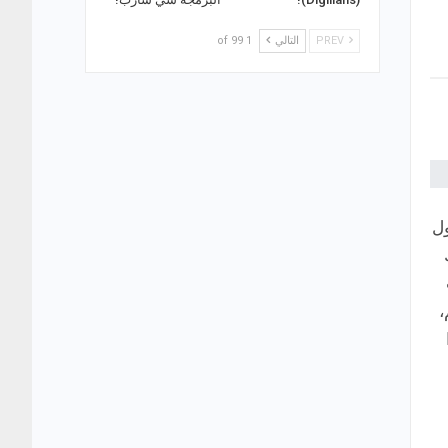
PREV
التالي
1 of 99
ول
،