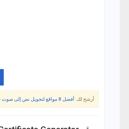
أرشح لك:
أفضل 8 مواقع لتحويل نص إلى صوت (Text to voice) اون لاين