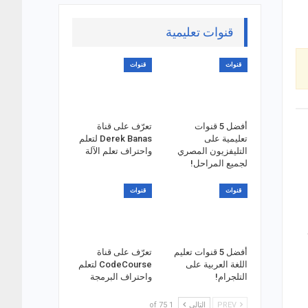
قنوات تعليمية
قنوات
قنوات
أفضل 5 قنوات
تعرّف على قناة
تعليمية على
Derek Banas لتعلم
التليفزيون المصري
واحتراف تعلم الآلة
لجميع المراحل!
قنوات
قنوات
أفضل 5 قنوات تعليم
تعرّف على قناة
اللغة العربية على
CodeCourse لتعلم
التلجرام!
واحتراف البرمجة
PREV
التالي
1 of 75