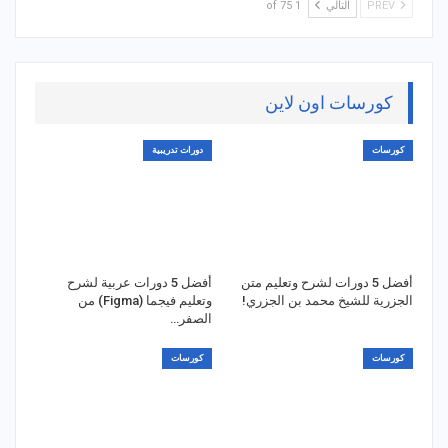
PREV
التالي
1 of 75
كورسات اون لاين
كورسات
دورات تدريبية
أفضل 5 دورات لشرح وتعليم متن
أفضل 5 دورات عربية لشرح
الجزرية للشيخ محمد بن الجزري!
وتعليم فيجما (Figma) من
الصفر…
كورسات
كورسات