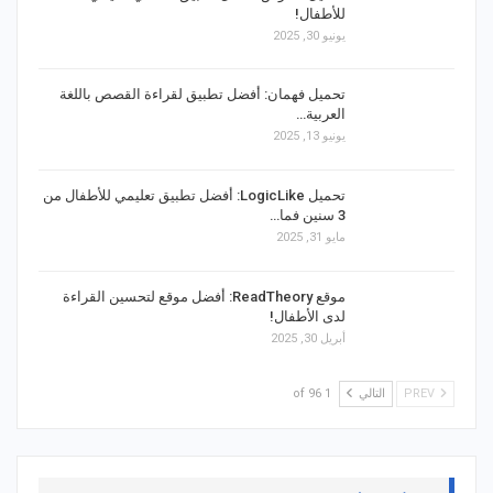
للأطفال!
يونيو 30, 2025
تحميل فهمان: أفضل تطبيق لقراءة القصص باللغة
العربية…
يونيو 13, 2025
تحميل LogicLike: أفضل تطبيق تعليمي للأطفال من
3 سنين فما…
مايو 31, 2025
موقع ReadTheory: أفضل موقع لتحسين القراءة
لدى الأطفال!
أبريل 30, 2025
PREV
التالي
1 of 96