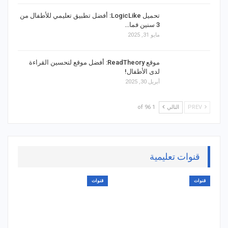
تحميل LogicLike: أفضل تطبيق تعليمي للأطفال من
3 سنين فما…
مايو 31, 2025
موقع ReadTheory: أفضل موقع لتحسين القراءة
لدى الأطفال!
أبريل 30, 2025
PREV
التالي
1 of 96
قنوات تعليمية
قنوات
قنوات