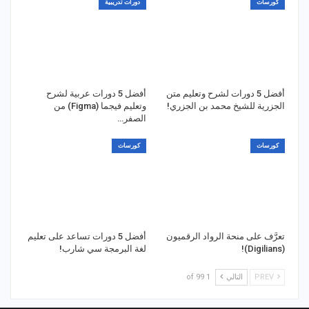
كورسات
دورات تدريبية
أفضل 5 دورات لشرح وتعليم متن
أفضل 5 دورات عربية لشرح
الجزرية للشيخ محمد بن الجزري!
وتعليم فيجما (Figma) من
الصفر…
كورسات
كورسات
تعرَّف على منحة الرواد الرقميون
أفضل 5 دورات تساعد على تعليم
(Digilians)!
لغة البرمجة سي شارب!
PREV
التالي
1 of 99