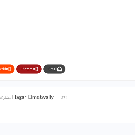
eddIt
Pinterest
Email
Hagar Elmetwally
274 مشاركة