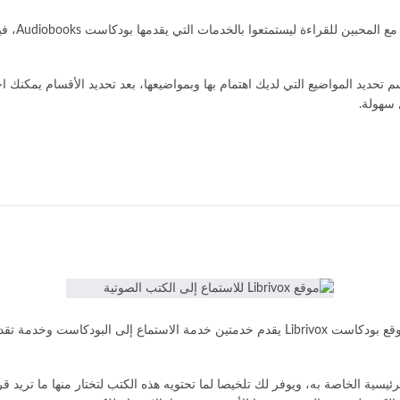
من المواق
السهلة تأخذك إلى قسم تحديد المواضيع التي لديك اهتمام بها وبمواضيعها، بعد تحديد الأقسام ي
 سهولة.
رابط البودكاست
البودكاست من المواضيع الرائعة التي يقوم الكثيرون بالعمل بها، فموقع بودكاست Librivox يقدم خدم
في الصفحة الرئيسية الخاصة به، ويوفر لك تلخيصا لما تحتويه هذه الكتب لتختار منها ما ت