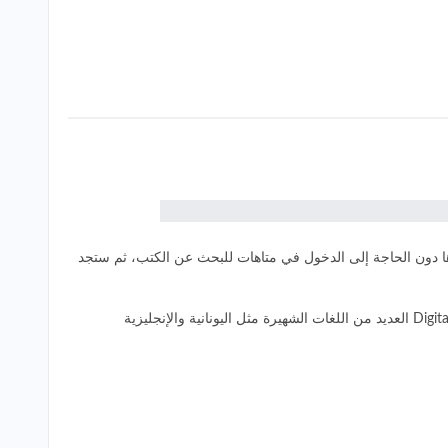
التي تريدها دون الحاجة إلى الدخول في متاهات للبحث عن الكتب، ثم ستجد
كما يوجد أيضا أقساما في أسفل الصفحة مثل قسم الكلاسيكيات، الأطفال، الرعب، التاريخ والغموض، وأقسام أخرى كذلك، يدعم أيضا موقع Digital book العديد من اللغات الشهيرة مثل اليونانية والإنجليزية