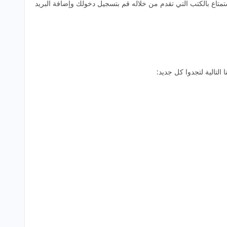
دكاست Audiobooksnow فإذا كنت ترغب بتجربة هذا الموقع والاستمتاع بالكتب التي تقدم من خلاله قم بتسجيل دخولك وإضافة البريد
ا التالية لتجدوا كل جديد: