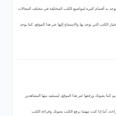
ع الشائعة التي يقوم الكثير من القراء بتوصيتها ومشاركتها مع المحبين للقراءة ليستمتعوا بالخدمات التي يقدمها بودكاست Audiobooks، فيوجد به أقسام كثيرة لمواضيع الكتب المختلفة في مختلف المجالات
مكنك اختيار الكتب التي توجد بها والاستماع إليها عبر هذا الموقع، كما يوجد
تين خدمة الاستماع إلى البودكاست وخدمة تقديم كتبا بصوتك ورفعها عبر هذا الموقع، ليستفيد منها المشاهدين
ريد قراءته، أما إذا كنت مهتما برفع الكتب بصوتك وقراءة الكتب