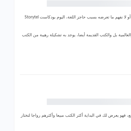
من الرائع استخدام موقع يتحدث معك بلغتك الأم أو اللغة القريبة لك، فنحن نميل دائما للبحث عن الأشياء التي توفر علينا عناء البحث عن ترجمة لها أو لا نفهم ما تعرضه بسبب حاجز اللغة، اليوم بودكاست Storytel
المية بل والكتب القديمة أيضا، يوجد به تشكيلة رهيبة من الكتب
، فهو يعرض لك في البداية أكثر الكتب مبيعا وأكثرهم رواجا لتختار