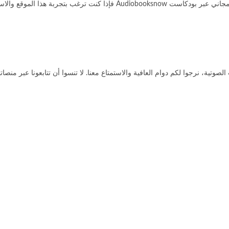
عند دخولك إلى هذا الموقع ستجد خيارا يمكنك من الاشتراك بشكل مجاني عبر بو
رابط البودكاست
صوتية، نرجوا لكم دوام العافية والاستمتاع معنا. لا تنسوا أن ت
تابعونا عبر منصاتن