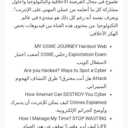
طموح في مجال القرصنة الأخلاقية والتكنولوجيا وأحاول
مشاركة كل ما أتعلمه من عملي المهني على الإنترنت”.
ويعرف نفسه أنه رغم كل ذلك هو مبتديء في عالم
التكنولوجيا. من محتوى هذه القناة من فيديوهات تخص
الهكر الأخلاقي:
MY OSWE JOURNEY Hardest Web
Exploitation Exam رحلتي OSWE أصعب اختبار
لاستغلال الويب.
Are you Hacked? Ways to Spot a Cyber
Attack هل أنت مخترق؟ طرق اكتشاف الهجوم
السيبراني.
How Internet Can DESTROY You Cyber
Crimes Explained كيف يمكن للإنترنت أن يدمرك
وأوضح الجرائم الإلكترونية.
How I Manage My Time? STOP WASTING
LIFE كيف أدير وقتي؟ توقف عن هدر الحياة.