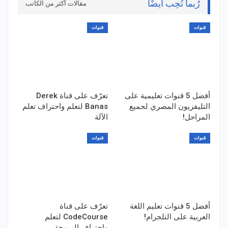
رُبما تُحِب أيضًا
مقالات أكثر من الكاتب
قنوات
قنوات
أفضل 5 قنوات تعليمية على
تعرّف على قناة Derek
التليفزيون المصري لجميع
Banas لتعلم واحتراف تعلم
المراحل!
الآلة
قنوات
قنوات
أفضل 5 قنوات تعليم اللغة
تعرّف على قناة
العربية على التلجرام!
CodeCourse لتعلم
واحتراف البرمجة