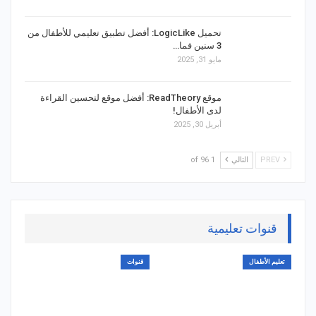
تحميل LogicLike: أفضل تطبيق تعليمي للأطفال من
3 سنين فما…
مايو 31, 2025
موقع ReadTheory: أفضل موقع لتحسين القراءة
لدى الأطفال!
أبريل 30, 2025
PREV
التالي
1 of 96
قنوات تعليمية
تعليم الأطفال
قنوات