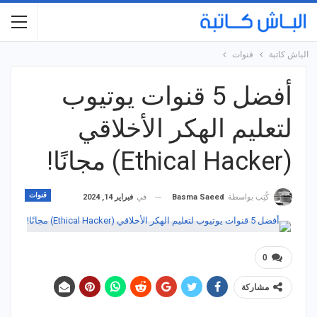
الباش كاتبة
قنوات
أفضل 5 قنوات يوتيوب
لتعليم الهكر الأخلاقي
(Ethical Hacker) مجانًا!
قنوات
في
فبراير 14, 2024
كُتِب بواسطة
Basma Saeed
0
مشاركة