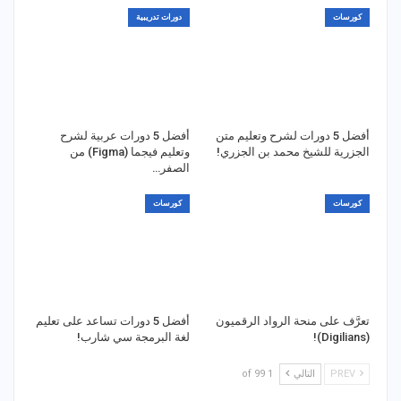
كورسات
دورات تدريبية
أفضل 5 دورات لشرح وتعليم متن
أفضل 5 دورات عربية لشرح
الجزرية للشيخ محمد بن الجزري!
وتعليم فيجما (Figma) من
الصفر…
كورسات
كورسات
تعرَّف على منحة الرواد الرقميون
أفضل 5 دورات تساعد على تعليم
(Digilians)!
لغة البرمجة سي شارب!
PREV
التالي
1 of 99