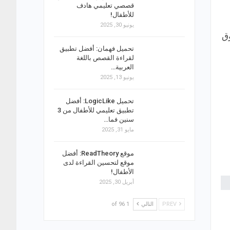
قصصي تعليمي هادف
للأطفال!
يونيو 30, 2025
وق
تحميل فهمان: أفضل تطبيق
لقراءة القصص باللغة
العربية…
يونيو 13, 2025
تحميل LogicLike: أفضل
تطبيق تعليمي للأطفال من 3
سنين فما…
مايو 31, 2025
موقع ReadTheory: أفضل
موقع لتحسين القراءة لدى
الأطفال!
أبريل 30, 2025
PREV
التالي
1 of 96