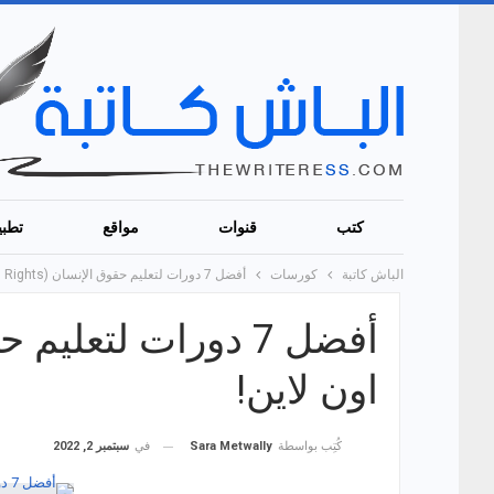
كتب
قنوات
مواقع
تطبي
الباش كاتبة
كورسات
أفضل 7 دورات لتعليم حقوق الإنسان (Human Rights) اون لاين!
اون لاين!
في
سبتمبر 2, 2022
كُتِب بواسطة
Sara Metwally