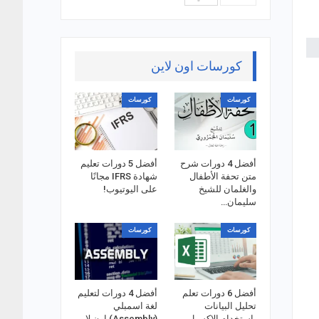
كورسات اون لاين
كورسات
كورسات
أفضل 4 دورات شرح
أفضل 5 دورات تعليم
متن تحفة الأطفال
شهادة IFRS مجانًا
والغلمان للشيخ
على اليوتيوب!
سليمان…
كورسات
كورسات
أفضل 6 دورات تعلم
أفضل 4 دورات لتعليم
تحليل البيانات
لغة اسمبلي
باستخدام الاكسيل
(Assembly) اون لاين