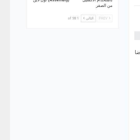
من الصفر
PREV
التالي
1 of 98
امة والخاصة بموجب القوانين الدولية على منصة edx أيضا