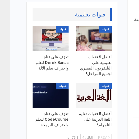
قنوات تعليمية
سة
قنوات
قنوات
أفضل 5 قنوات
تعرّف على قناة
تعليمية على
Derek Banas لتعلم
التليفزيون المصري
واحتراف تعلم الآلة
لجميع المراحل!
قنوات
قنوات
أفضل 5 قنوات تعليم
تعرّف على قناة
اللغة العربية على
CodeCourse لتعلم
التلجرام!
واحتراف البرمجة
PREV
التالي
1 of 75