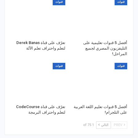
قنوات
قنوات
أفضل 5 قنوات تعليمية على
تعرّف على قناة Derek Banas
التليفزيون المصري لجميع
لتعلم واحتراف تعلم الآلة
المراحل!
قنوات
قنوات
أفضل 5 قنوات تعليم اللغة العربية
تعرّف على قناة CodeCourse
على التلجرام!
لتعلم واحتراف البرمجة
PREV
التالي
1 of 75