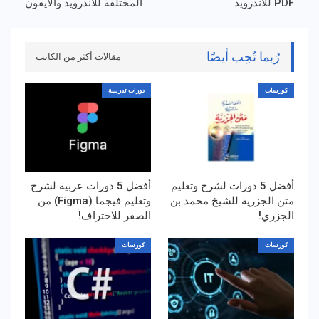
PDF للاندرويد
المختلفة للاندرويد والايفون
رُبما تُحِب أيضًا
مقالات أكثر من الكاتب
كورسات
دورات تدريبية
أفضل 5 دورات لشرح وتعليم
أفضل 5 دورات عربية لشرح
متن الجزرية للشيخ محمد بن
وتعليم فيجما (Figma) من
الجزري!
الصفر للاحتراف!
كورسات
كورسات