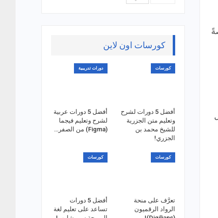
ً
كورسات اون لاين
كورسات
دورات تدريبية
أفضل 5 دورات لشرح
أفضل 5 دورات عربية
ل
وتعليم متن الجزرية
لشرح وتعليم فيجما
للشيخ محمد بن
(Figma) من الصفر…
الجزري!
كورسات
كورسات
تعرَّف على منحة
أفضل 5 دورات
الرواد الرقميون
تساعد على تعليم لغة
(Digilians)!
البرمجة سي شارب!