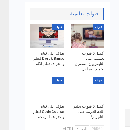
قنوات تعليمية
قنوات
قنوات
أفضل 5 قنوات
تعرّف على قناة
تعليمية على
Derek Banas لتعلم
التليفزيون المصري
واحتراف تعلم الآلة
لجميع المراحل!
قنوات
قنوات
أفضل 5 قنوات تعليم
تعرّف على قناة
اللغة العربية على
CodeCourse لتعلم
التلجرام!
واحتراف البرمجة
PREV
التالي
1 of 75