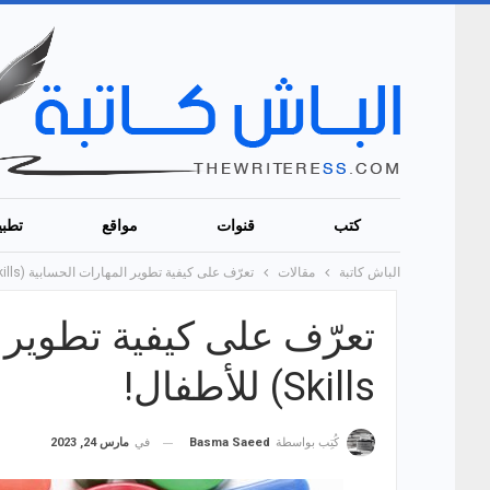
كتب
قنوات
مواقع
تطبي
الباش كاتبة
مقالات
تعرّف على كيفية تطوير المهارات الحسابية (Numeracy Skills) للأطفال!
Skills) للأطفال!
في
مارس 24, 2023
كُتِب بواسطة
Basma Saeed