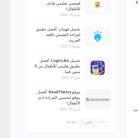
قصصي تعليمي هادف
للأطفال!
يونيو 30, 2025
تحميل فهمان: أفضل تطبيق
لقراءة القصص باللغة
العربية…
يونيو 13, 2025
تحميل LogicLike: أفضل
تطبيق تعليمي للأطفال من 3
سنين فما…
مايو 31, 2025
موقع ReadTheory: أفضل
موقع لتحسين القراءة لدى
الأطفال!
ات
أبريل 30, 2025
PREV
التالي
1 of 96